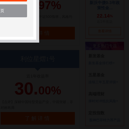
21.
97%
首页
【点评】百亿量化私募，中证500指增，风格均
衡配置
了解详情
利位星熠1号
近1年收益率
30.
00%
【点评】深耕中国转型受益产业，中观突破，非
对称布局
了解详情