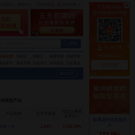
自选基金
|
帮助中心
无障碍阅读
|
网站导航
|
称（支持模糊查询）
基金交易
活期宝
指数宝
稳健理财
高端理财
基金超市
基金导购
收益排行
热销基金
五星基金
我的资产
同类型产品
成立以来收
产品名称
近半年收益
益率(%)
↓
龙航一期
1.20%
1,722.70%