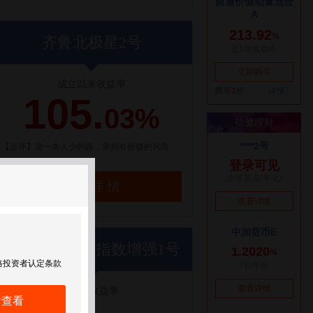
齐鲁北极星2号
成立以来收益率
105.
03%
【点评】选一条人少的路，承担有价值的风险
了解详情
世纪前沿优优指数增强1号
格投资者认定条款
近1年收益率
后查看