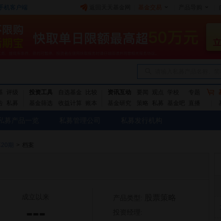
手机客户端
返回天天基金网
|
基金交易
|
产品导购
|
请输入私募产品名称、简
基
评级
投资工具
自选基金
比较
资讯互动
要闻
观点
学校
专题
告
私募
基金筛选
收益计算
账本
基金研究
策略
私募
基金吧
直播
私募产品一览
私募管理公司
私募发行机构
20期
>
档案
成立以来
股票策略
产品类型:
---
投资经理: