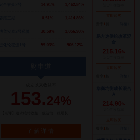
兴全睿众2号
14.91%
1,462.84%
磐耀三期
0.51%
1,414.86%
博普安泰2号私募
30.59%
1,056.90%
进化论稳进1号
59.03%
906.12%
财申道
成立以来收益率
153.
24%
【点评】追求绝对收益，低波动，稳增长
了解详情