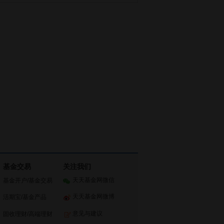
基金交易
关注我们
天天基金网微信
基金开户
/
基金交易
天天基金网微博
活期宝
/
基金产品
意见与建议
固收理财
/
高端理财