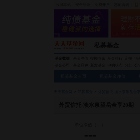
收藏本站
|
安全登录
|
免费开户
忘记密码
|
私募基金
基金数据
基金净值
投顾管家
基金排行
定投
港
基金公司
基金品种
新发基金
申购状态
分红
公
私募基金首页
私募基金净值
天天基金网
>
私募基金
>
外贸信托·淡水泉望岳金享
外贸信托·淡水泉望岳金享20期
单位净值
（---）
---