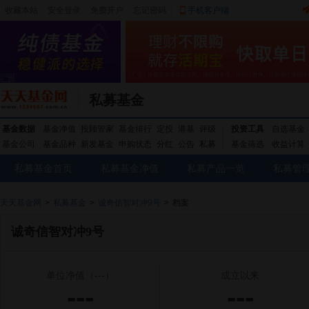
收藏本站
|
安全登录
|
免费开户
忘记密码
|
手机客户端
私募基金
基金数据
基金净值
投顾管家
基金排行
定投
港基
评级
投资工具
自选基金
基金公司
基金品种
新发基金
申购状态
分红
公告
私募
基金筛选
收益计算
私募基金首页
私募基金净值
私募产品一览
私募管
天天基金网
>
私募基金
>
诚奇信智对冲9号
>
档案
诚奇信智对冲9号
单位净值
（---）
成立以来
---
---