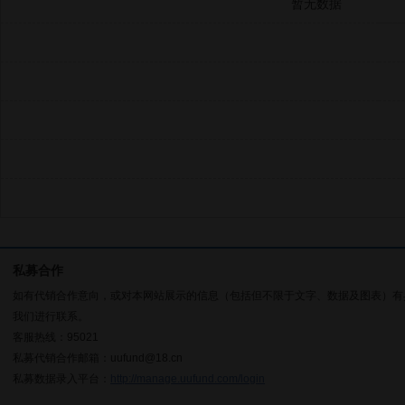
暂无数据
私募合作
如有代销合作意向，或对本网站展示的信息（包括但不限于文字、数据及图表）有
我们进行联系。
客服热线：95021
私募代销合作邮箱：uufund@18.cn
私募数据录入平台：
http://manage.uufund.com/login