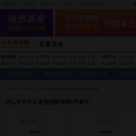
收藏本站
|
安全登录
|
免费开户
忘记密码
|
手机客户端
私募基金
基金数据
基金净值
投顾管家
基金排行
定投
港基
评级
投资工具
自选基金
基金公司
基金品种
新发基金
申购状态
分红
公告
私募
基金筛选
收益计算
私募基金首页
私募基金净值
私募产品一览
私募管
天天基金网
>
私募基金
>
信弘专享中证全指指数增强1号量化
信弘专享中证全指指数增强1号量化
单位净值
（---）
成立以来
---
---