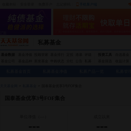
收藏本站
|
安全登录
|
免费开户
忘记密码
|
手机客户端
私募基金
基金数据
基金净值
投顾管家
基金排行
定投
港基
评级
投资工具
自选基金
基金公司
基金品种
新发基金
申购状态
分红
公告
私募
基金筛选
收益计算
私募基金首页
私募基金净值
私募产品一览
私募管
天天基金网
>
私募基金
>
国泰基金优享3号FOF集合
国泰基金优享3号FOF集合
单位净值
（---）
成立以来
---
---