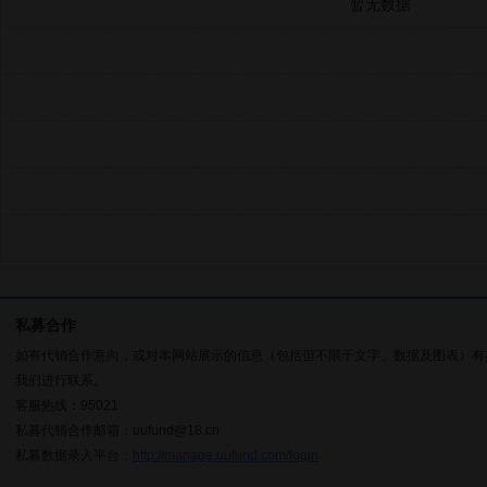
暂无数据
私募合作
如有代销合作意向，或对本网站展示的信息（包括但不限于文字、数据及图表）有
我们进行联系。
客服热线：95021
私募代销合作邮箱：uufund@18.cn
私募数据录入平台：
http://manage.uufund.com/login