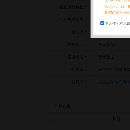
于300万元，
50万元。（2）
收益风险特征：
暂无数据
理部门视为合格
产品规模限制：
暂无数据
本人/本机构承
管理人：
千衍私募基金管理
投资顾问：
暂无数据
投资经理：
暂无数据
托管人：
兴业银行股份有
发行人：
兴业国际信托有
产品公告
标题