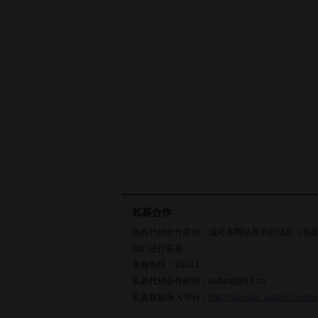
私募合作
如有代销合作意向，或对本网站展示的信息（包
我们进行联系。
客服热线：95021
私募代销合作邮箱：uufund@18.cn
私募数据录入平台：
http://manage.uufund.com/lo