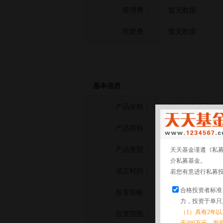
管理费：
暂无数据
托管费：
暂无数据
基本信息
产品全称：
兴业信托·千衍5
产品简称：
兴业信托·千衍5
产品类型：
股票策略
天天基金谨遵《私
介私募基金。
成立时间：
2026-05-15
若您有意进行私募
合格投资者标准
投资策略：
暂无数据
力，投资于单只
（1）具有2年
投资范围：
暂无数据