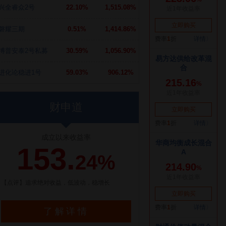
兴全睿众2号
22.10%
1,515.08%
磐耀三期
0.51%
1,414.86%
博普安泰2号私募
30.59%
1,056.90%
进化论稳进1号
59.03%
906.12%
财申道
成立以来收益率
153.
24%
【点评】追求绝对收益，低波动，稳增长
了解详情