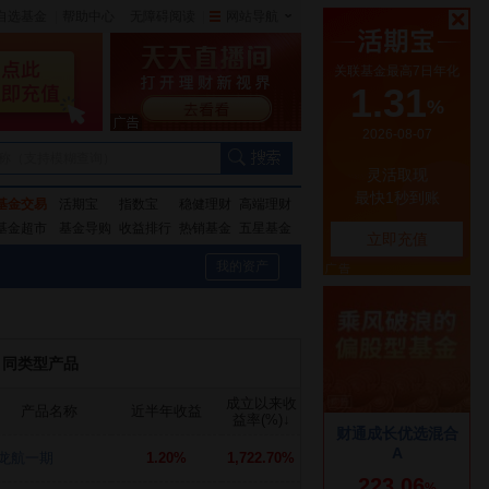
自选基金
|
帮助中心
无障碍阅读
|
网站导航
|
称（支持模糊查询）
基金交易
活期宝
指数宝
稳健理财
高端理财
基金超市
基金导购
收益排行
热销基金
五星基金
我的资产
同类型产品
成立以来收
产品名称
近半年收益
益率(%)
↓
龙航一期
1.20%
1,722.70%