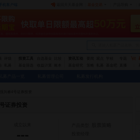
手机客户端
返回天天基金网
|
基金交易
|
产品导购
|
请输入私募产品名称、简
基
评级
投资工具
自选基金
比较
资讯互动
要闻
观点
学校
专题
告
私募
基金筛选
收益计算
账本
基金研究
策略
私募
基金吧
直播
私募产品一览
私募管理公司
私募发行机构
增强兴睿4号证券投资
4号证券投资
成立以来
股票策略
产品类型:
---
投资经理: