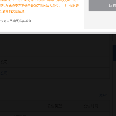
家庭金融资产不低于500万元，或者近3年本人年均收入不低于
回
最近1年末净资产不低于1000万元的法人单位。（3）金融管
投资者的其他情形。
诺仅为自己购买私募基金。
(上海)有限公司
限公司
限公司
更多>
公告类型
公告时间