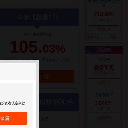
齐鲁北极星2号
成立以来收益率
105.
03%
【点评】选一条人少的路，承担有价值的风险
了解详情
世纪前沿优优指数增强1号
格投资者认定条款
后查看
近1年收益率