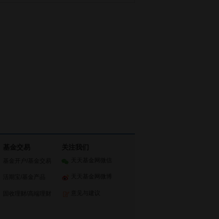
基金交易
关注我们
天天基金网微信
基金开户
/
基金交易
天天基金网微博
活期宝
/
基金产品
意见与建议
固收理财
/
高端理财