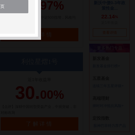
21.
97%
首页
【点评】百亿量化私募，中证500指增，风格均
衡配置
了解详情
利位星熠1号
近1年收益率
30.
00%
【点评】深耕中国转型受益产业，中观突破，非
对称布局
了解详情