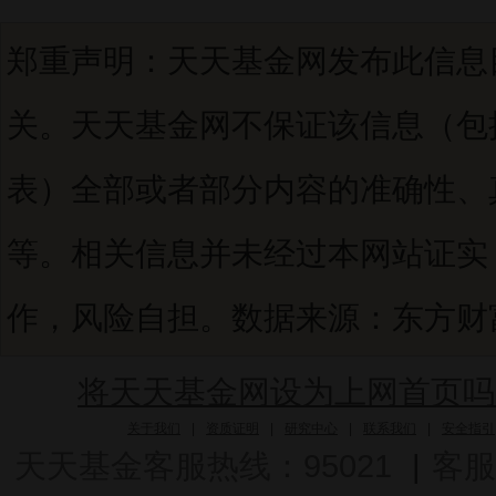
郑重声明：天天基金网发布此信息
关。天天基金网不保证该信息（包
表）全部或者部分内容的准确性、
等。相关信息并未经过本网站证实
作，风险自担。数据来源：东方财富C
将天天基金网设为上网首页吗
关于我们
|
资质证明
|
研究中心
|
联系我们
|
安全指引
天天基金客服热线：95021
|
客服