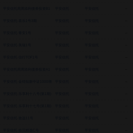
期证券投资
平安信托周周添利债券投资B1
平安信托
平安信托
--
类信托单位
平安信托·喜乐1号3期
平安信托
平安信托
--
平安信托·青安1号
平安信托
平安信托
--
平安信托·美瑞1号
平安信托
平安信托
--
平安信托·信行TOF1号
平安信托
平安信托
--
平安信托周周添利债券投资A1
平安信托
平安信托
--
类信托单位
平安信托·金锝知新中证1000增
平安信托
平安信托
--
强优选1号
平安信托·乐享利十八号(第1期)
平安信托
平安信托
--
平安信托·乐享利十七号(第1期)
平安信托
平安信托
--
平安信托·致远11号
平安信托
平安信托
--
平安信托·拾贝精选C号
平安信托
平安信托
--