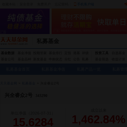
收藏本站
|
安全登录
|
免费开户
忘记密码
|
手机客户端
私募基金
基金数据
基金净值
投顾管家
基金排行
定投
港基
评级
投资工具
自选基金
基金公司
基金品种
新发基金
申购状态
分红
公告
私募
基金筛选
收益计算
私募基金首页
私募基金净值
私募产品一览
私募管
天天基金网
>
私募基金
>
兴全睿众2号
兴全睿众2号
343290
成立以来
单位净值
（2026-07-31）
1,462.84%
15.6284