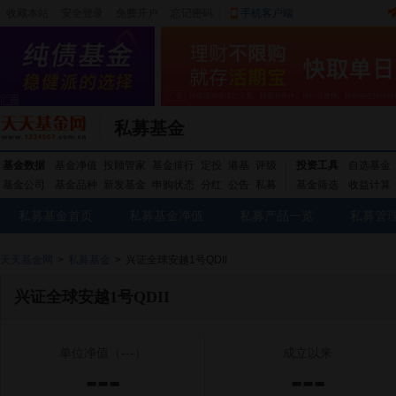
收藏本站
|
安全登录
|
免费开户
忘记密码
|
手机客户端
私募基金
基金数据
基金净值
投顾管家
基金排行
定投
港基
评级
投资工具
自选基金
基金公司
基金品种
新发基金
申购状态
分红
公告
私募
基金筛选
收益计算
私募基金首页
私募基金净值
私募产品一览
私募管
天天基金网
>
私募基金
>
兴证全球安越1号QDII
兴证全球安越1号QDII
单位净值
（---）
成立以来
---
---