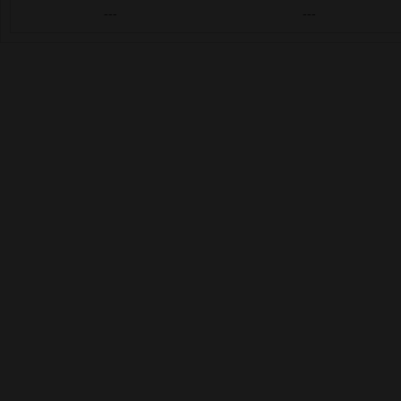
---
---