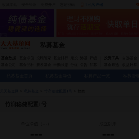
收藏本站
|
安全登录
|
免费开户
忘记密码
|
手机客户端
私募基金
基金数据
基金净值
投顾管家
基金排行
定投
港基
评级
投资工具
自选基金
基金公司
基金品种
新发基金
申购状态
分红
公告
私募
基金筛选
收益计算
私募基金首页
私募基金净值
私募产品一览
私募管
天天基金网
>
私募基金
>
竹润稳健配置1号
>
档案
竹润稳健配置1号
单位净值
（---）
成立以来
---
---