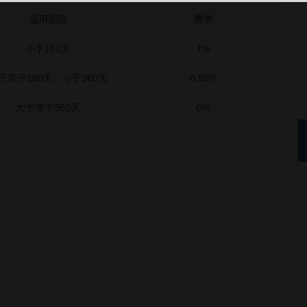
适用期限
费率
小于180天
1%
于等于180天，小于360天
0.50%
大于等于360天
0%