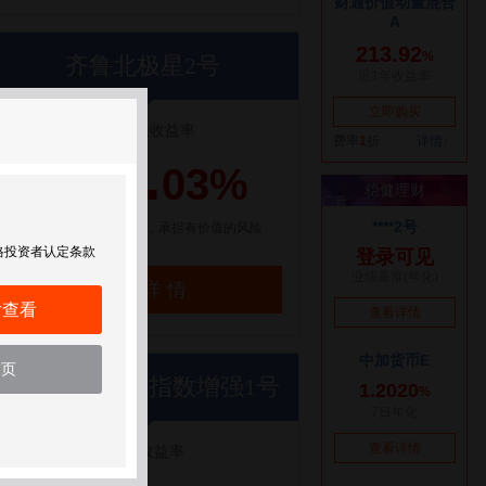
齐鲁北极星2号
成立以来收益率
105.
03%
【点评】选一条人少的路，承担有价值的风险
格投资者认定条款
了解详情
后查看
首页
世纪前沿优优指数增强1号
近1年收益率