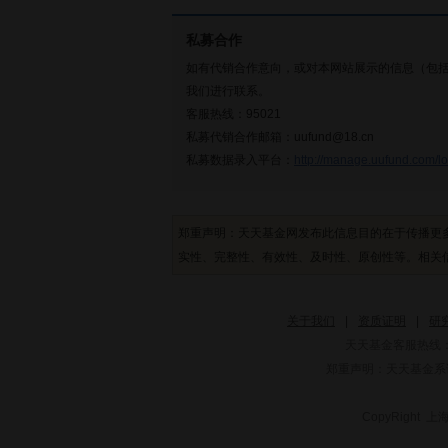
私募合作
如有代销合作意向，或对本网站展示的信息（包
我们进行联系。
客服热线：95021
私募代销合作邮箱：uufund@18.cn
私募数据录入平台：
http://manage.uufund.com/lo
郑重声明：天天基金网发布此信息目的在于传播更
实性、完整性、有效性、及时性、原创性等。相关信
关于我们
|
资质证明
|
研
天天基金客服热线：
郑重声明：
天天基金系证
CopyRight