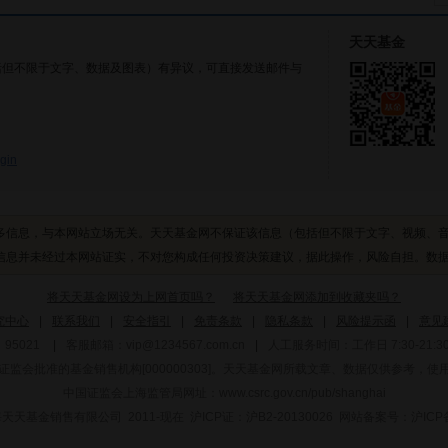
天天基金
括但不限于文字、数据及图表）有异议，可直接发送邮件与
gin
多信息，与本网站立场无关。天天基金网不保证该信息（包括但不限于文字、视频、
息并未经过本网站证实，不对您构成任何投资决策建议，据此操作，风险自担。数据来源
将天天基金网设为上网首页吗？
将天天基金网添加到收藏夹吗？
究中心
|
联系我们
|
安全指引
|
免责条款
|
隐私条款
|
风险提示函
|
意见
95021
|
客服邮箱：
vip@1234567.com.cn
|
人工服务时间：工作日 7:30-21:30 
监会批准的基金销售机构[000000303]
。天天基金网所载文章、数据仅供参考，使
中国证监会上海监管局网址：
www.csrc.gov.cn/pub/shanghai
 上海天天基金销售有限公司 2011-现在 沪ICP证：沪B2-20130026
网站备案号：沪ICP备1