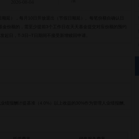
淮
2026-08-04
日顺延），每月10日开放退出（节假日顺延）。每笔份额自确认日
基金份额的，需至少提前3个工作日在天天基金提交对应份额的预约
发起日，T-3日~T日期间不接受新增赎回申请。
业绩报酬计提基准（4.0%）以上收益的30%作为管理人业绩报酬。
托管费率
销售服务费率