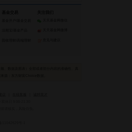
基金交易
关注我们
天天基金网微信
基金开户
/
基金交易
天天基金网微博
活期宝
/
基金产品
意见与建议
固收理财
/
高端理财
音频、数据及图表）全部或者部分内容的准确性、真
：东方财富Choice数据。
建议
|
在线客服
|
诚聘英才
双休日 9:00-21:30
用前请核实，风险自负。
1042629号-1