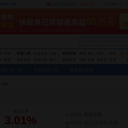
手机客户端
返回天天基金网
|
基金交易
|
产品导购
|
请输入私募产品名称、简
基
评级
投资工具
自选基金
比较
资讯互动
要闻
观点
学校
专题
告
私募
基金筛选
收益计算
账本
基金研究
策略
私募
基金吧
直播
私募产品一览
私募管理公司
私募发行机构
档案
成立以来
其他策略
产品类型:
3.01%
刘洁,王海涛,袁湘
投资经理: