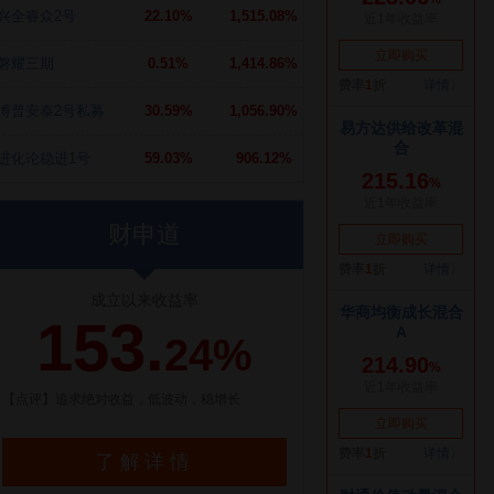
兴全睿众2号
22.10%
1,515.08%
磐耀三期
0.51%
1,414.86%
博普安泰2号私募
30.59%
1,056.90%
进化论稳进1号
59.03%
906.12%
财申道
成立以来收益率
153.
24%
【点评】追求绝对收益，低波动，稳增长
了解详情