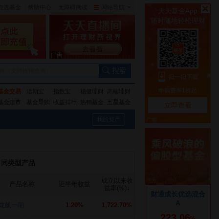
自选基金
|
帮助中心
无障碍阅读
|
网站导航
|
称（支持模糊查询）
基金交易
活期宝
指数宝
稳健理财
高端理财
基金超市
基金导购
收益排行
热销基金
五星基金
我的资产
同类型产品
成立以来收
产品名称
近半年收益
益率(%)
↓
龙航一期
1.20%
1,722.70%