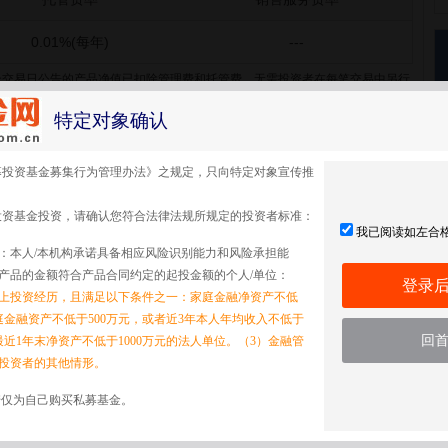
0.01%(每年)
---
个交易日公告的产品净值已扣除管理费和托管费，无需投资者在每笔交易中另行
特定对象确认
募投资基金募集行为管理办法》之规定，只向特定对象宣传推
适用期限
费率
投资基金投资，请确认您符合法律法规所规定的投资者标准：
---
0%
我已阅读如左合
：本人/本机构承诺具备相应风险识别能力和风险承担能
产品的金额符合产品合同约定的起投金额的个人/单位：
登录
以上投资经历，且满足以下条件之一：家庭金融净资产不低
家庭金融资产不低于500万元，或者近3年本人年均收入不低于
适用期限
费率
回
最近1年末净资产不低于1000万元的法人单位。（3）金融管
投资者的其他情形。
---
---
诺仅为自己购买私募基金。