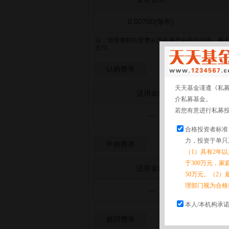
0.00700(每年)
注：管理费和托管费从产品资产中每日计提。每
支付。
认购费率
天天基金谨遵《私
适用金额
介私募基金。
若您有意进行私募
---
合格投资者标准
力，投资于单只
申购费率
（1）具有2年
于300万元，
适用金额
50万元。（2）
理部门视为合格
---
本人/本机构承
赎回费率