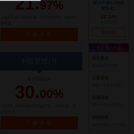
21.
97%
【点评】百亿量化私募，中证500指增，风格均
衡配置
了解详情
利位星熠1号
近1年收益率
30.
00%
【点评】深耕中国转型受益产业，中观突破，非
对称布局
了解详情