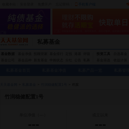
收藏本站
|
安全登录
|
免费开户
忘记密码
|
手机客户端
私募基金
基金数据
基金净值
投顾管家
基金排行
定投
港基
评级
投资工具
自选基金
基金公司
基金品种
新发基金
申购状态
分红
公告
私募
基金筛选
收益计算
私募基金首页
私募基金净值
私募产品一览
私募管
天天基金网
>
私募基金
>
竹润稳健配置1号
>
档案
竹润稳健配置1号
单位净值
（---）
成立以来
---
---