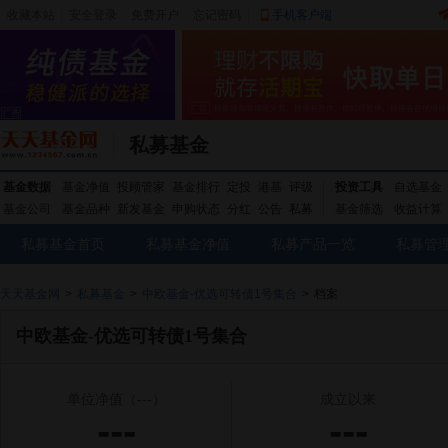
收藏本站
|
安全登录
|
免费开户
忘记密码
|
手机客户端
私募基金
基金数据
基金净值
投顾管家
基金排行
定投
港基
评级
投资工具
自选基金
基金公司
基金品种
新发基金
申购状态
分红
公告
私募
基金筛选
收益计算
私募基金首页
私募基金净值
私募产品一览
私募管
天天基金网
>
私募基金
>
中欧基金-优选可转债1号集合
>
档案
中欧基金-优选可转债1号集合
单位净值
（---）
成立以来
---
---