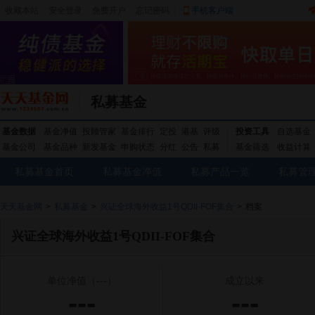
收藏本站
|
安全登录
|
免费开户
忘记密码
|
手机客户端
私募基金
基金数据
基金净值
投顾管家
基金排行
定投
港基
评级
投资工具
自选基金
基金公司
基金品种
新发基金
申购状态
分红
公告
私募
基金筛选
收益计算
私募基金首页
私募基金净值
私募产品一览
私募管
天天基金网
>
私募基金
>
兴证全球海外收益1号QDII-FOF集合
>
档案
兴证全球海外收益1号QDII-FOF集合
单位净值
（---）
成立以来
---
---