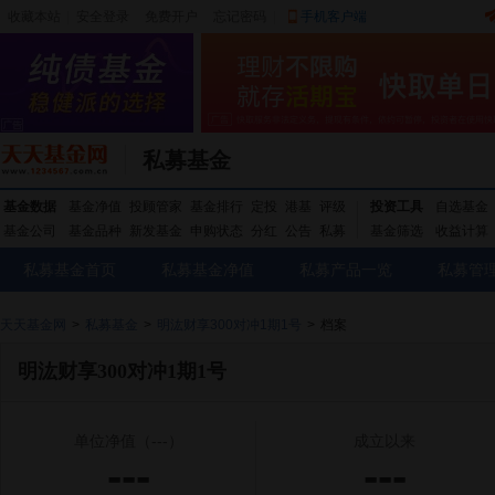
收藏本站
|
安全登录
|
免费开户
忘记密码
|
手机客户端
私募基金
基金数据
基金净值
投顾管家
基金排行
定投
港基
评级
投资工具
自选基金
基金公司
基金品种
新发基金
申购状态
分红
公告
私募
基金筛选
收益计算
私募基金首页
私募基金净值
私募产品一览
私募管
天天基金网
>
私募基金
>
明汯财享300对冲1期1号
>
档案
明汯财享300对冲1期1号
单位净值
（---）
成立以来
---
---