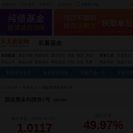
收藏本站
|
安全登录
|
免费开户
忘记密码
|
手机客户端
私募基金
基金数据
基金净值
投顾管家
基金排行
定投
港基
评级
投资工具
自选基金
基金公司
基金品种
新发基金
申购状态
分红
公告
私募
基金筛选
收益计算
私募基金首页
私募基金净值
私募产品一览
私募管
天天基金网
>
私募基金
>
国金慧多利债券1号
国金慧多利债券1号
DB3006
成立以来
单位净值
（2026-08-07）
49.97%
1.0117