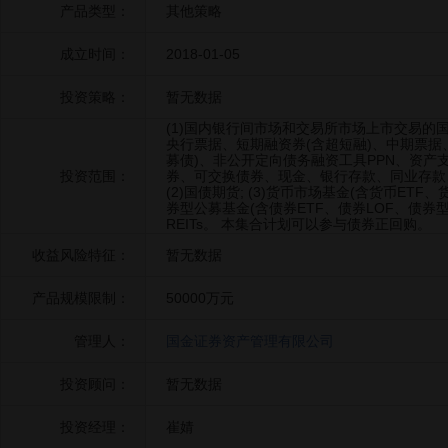
产品类型：
其他策略
成立时间：
2018-01-05
投资策略：
暂无数据
(1)国内银行间市场和交易所市场上市交易的
央行票据、短期融资券(含超短融)、中期票据
募债)、非公开定向债务融资工具PPN、资产
投资范围：
券、可交换债券、现金、银行存款、同业存款
(2)国债期货; (3)货币市场基金(含货币ETF
券型公募基金(含债券ETF、债券LOF、债券型
REITs。 本集合计划可以参与债券正回购。
收益风险特征：
暂无数据
产品规模限制：
50000万元
管理人：
国金证券资产管理有限公司
投资顾问：
暂无数据
投资经理：
崔婧