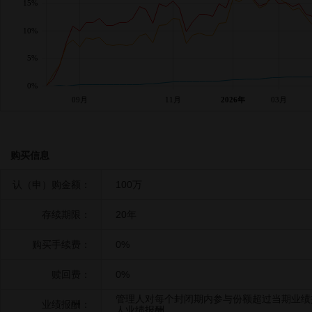
15%
10%
5%
0%
09月
11月
2026年
03月
购买信息
认（申）购金额：
100万
存续期限：
20年
购买手续费：
0%
赎回费：
0%
管理人对每个封闭期内参与份额超过当期业绩
业绩报酬：
人业绩报酬。