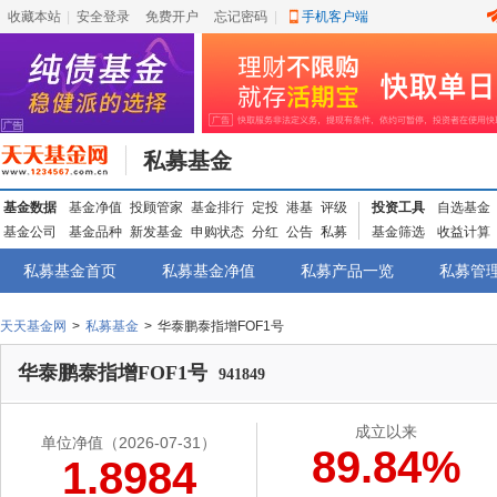
收藏本站
|
安全登录
|
免费开户
忘记密码
|
手机客户端
私募基金
基金数据
基金净值
投顾管家
基金排行
定投
港基
评级
投资工具
自选基金
基金公司
基金品种
新发基金
申购状态
分红
公告
私募
基金筛选
收益计算
私募基金首页
私募基金净值
私募产品一览
私募管
天天基金网
>
私募基金
>
华泰鹏泰指增FOF1号
华泰鹏泰指增FOF1号
941849
成立以来
单位净值
（2026-07-31）
89.84%
1.8984