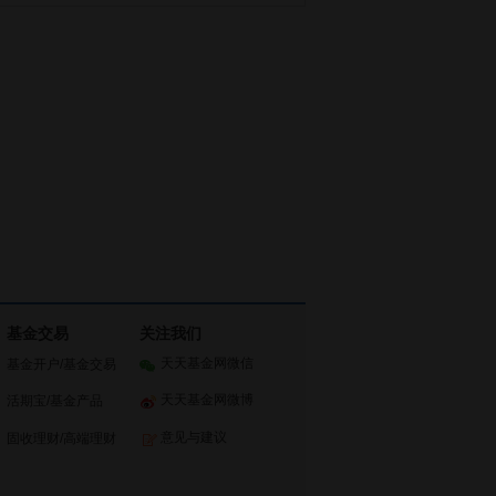
基金交易
关注我们
天天基金网微信
基金开户
/
基金交易
天天基金网微博
活期宝
/
基金产品
意见与建议
固收理财
/
高端理财