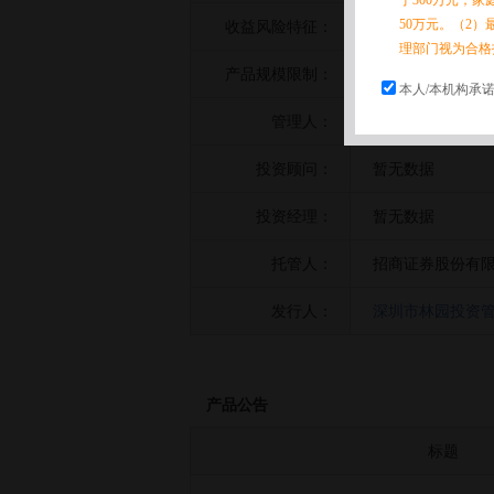
于300万元，
50万元。（2）
收益风险特征：
暂无数据
理部门视为合格
产品规模限制：
暂无数据
本人/本机构承
管理人：
深圳市林园投资
投资顾问：
暂无数据
投资经理：
暂无数据
托管人：
招商证券股份有
发行人：
深圳市林园投资
产品公告
标题