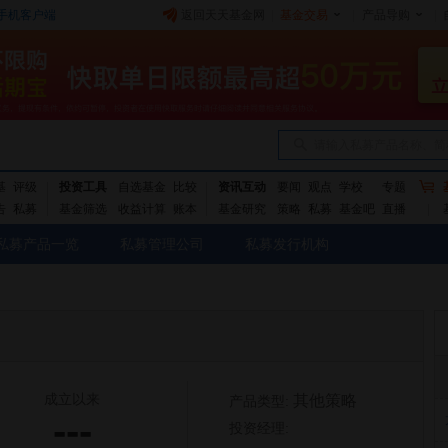
手机客户端
返回天天基金网
|
基金交易
|
产品导购
|
请输入私募产品名称、简
基
评级
投资工具
自选基金
比较
资讯互动
要闻
观点
学校
专题
告
私募
基金筛选
收益计算
账本
基金研究
策略
私募
基金吧
直播
私募产品一览
私募管理公司
私募发行机构
成立以来
其他策略
产品类型:
---
投资经理: