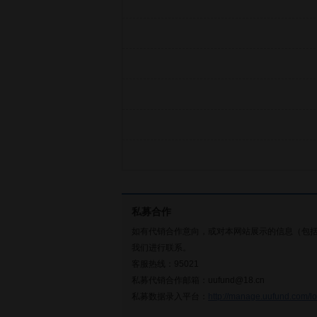
私募合作
如有代销合作意向，或对本网站展示的信息（包
我们进行联系。
客服热线：95021
私募代销合作邮箱：uufund@18.cn
私募数据录入平台：
http://manage.uufund.com/lo