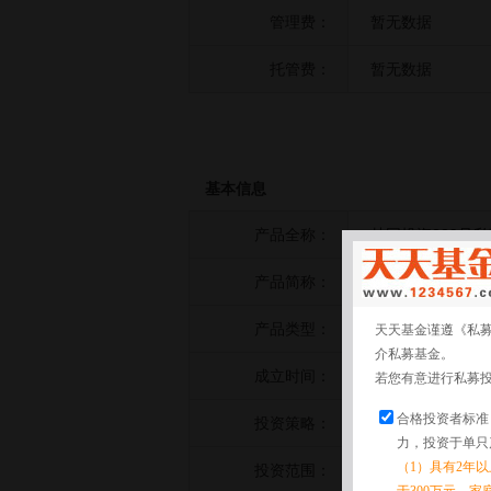
管理费：
暂无数据
托管费：
暂无数据
基本信息
产品全称：
林园投资239号
产品简称：
林园投资239号
产品类型：
其他策略
天天基金谨遵《私
介私募基金。
成立时间：
2021-07-07
若您有意进行私募
合格投资者标准
投资策略：
暂无数据
力，投资于单只
（1）具有2年
投资范围：
暂无数据