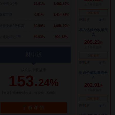
兴全睿众2号
14.91%
1,462.84%
磐耀三期
0.51%
1,414.86%
博普安泰2号私募
30.59%
1,056.90%
进化论稳进1号
59.03%
906.12%
财申道
成立以来收益率
153.
24%
【点评】追求绝对收益，低波动，稳增长
了解详情