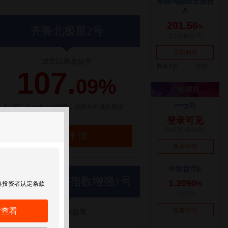
齐鲁北极星2号
成立以来收益率
107.
09%
【点评】选一条人少的路，承担有价值的风险
了解详情
世纪前沿优优指数增强1号
格投资者认定条款
后查看
近1年收益率