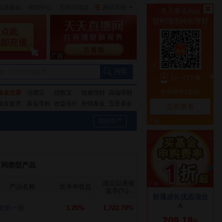
自选基金
|
帮助中心
无障碍阅读
|
网站导航
|
称（支持模糊查询）
基金交易
活期宝
指数宝
稳健理财
高端理财
基金超市
基金导购
收益排行
热销基金
五星基金
我的资产
同类型产品
成立以来收
产品名称
近半年收益
益率(%)
↓
龙航一期
1.20%
1,722.70%