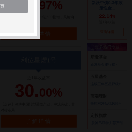
21.
97%
首页
【点评】百亿量化私募，中证500指增，风格均
衡配置
了解详情
利位星熠1号
近1年收益率
30.
00%
【点评】深耕中国转型受益产业，中观突破，非
对称布局
了解详情