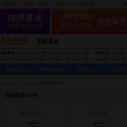
收藏本站
|
安全登录
|
免费开户
忘记密码
|
手机客户端
私募基金
基金数据
基金净值
投顾管家
基金排行
定投
港基
评级
投资工具
自选基金
基金公司
基金品种
新发基金
申购状态
分红
公告
私募
基金筛选
收益计算
私募基金首页
私募基金净值
私募产品一览
私募管
天天基金网
>
私募基金
>
林园投资309号
林园投资309号
单位净值
（---）
成立以来
---
---