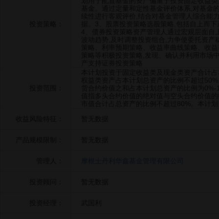
划用于配置基金的资产偏重于投资固定收益类
基金。通过定量和定性基金评价体系,对基金
续性进行客观评价,结合对基金管理人综合能
投资策略：
据。3、股票投资策略选股策略,包括自上而
4、债券投资策略资产管理人通过宏观层面自
波动趋势,及时调整投资组合,力争使委托资
策略、利率预期策略、收益率曲线策略、收益
策略等积极投资策略,发现、确认并利用市场中
产支持证券投资策略
本计划投资于固定收益类及现金类资产合计占本计
权益类资产占本计划总资产的比例不超过50%
投资范围：
货合约价值之和占本计划总资产的比例为0%-16
值指多头合约价值的绝对值与空头合约价值的
市值合计占总资产的比例不超过80%。本计
收益风险特征：
暂无数据
产品规模限制：
暂无数据
管理人：
摩根士丹利华鑫基金管理有限公司
投资顾问：
暂无数据
投资经理：
武国利