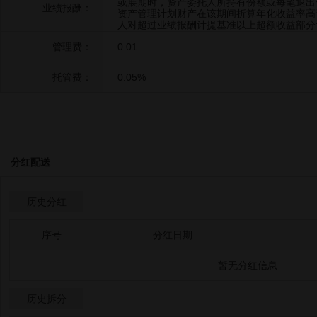
或展期时，资产委托人所持有份额或每笔退出
业绩报酬：
资产管理计划财产在该期间折算年化收益率高
人对超过业绩报酬计提基准以上超额收益部分
管理费：
0.01
托管费：
0.05%
分红配送
历史分红
序号
分红日期
暂无分红信息
历史拆分