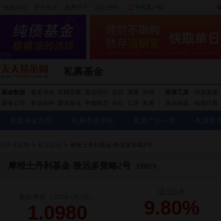
收藏本站
|
安全登录
|
免费开户
忘记密码
|
手机客户端
私募基金
基金数据
基金净值
投顾管家
基金排行
定投
港基
评级
投资工具
自选基金
基金公司
基金品种
新发基金
申购状态
分红
公告
私募
基金筛选
收益计算
私募基金首页
私募基金净值
私募产品一览
私募管
天天基金网
>
私募基金
>
摩根士丹利基金-致远多策略2号
摩根士丹利基金-致远多策略2号
339073
成立以来
单位净值
（2026-08-06）
9.80%
1.0980