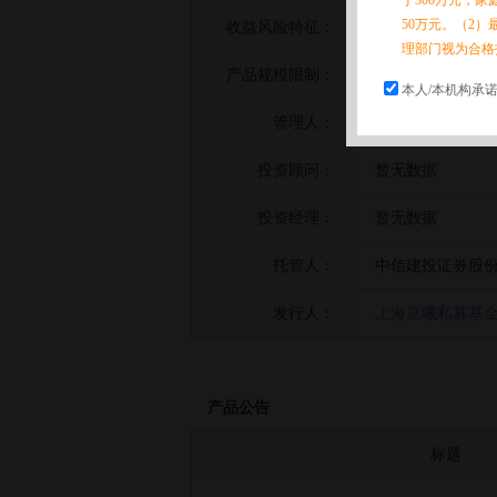
于300万元，
50万元。（2）
收益风险特征：
暂无数据
理部门视为合格
产品规模限制：
暂无数据
本人/本机构承
管理人：
上海亘曦私募基
投资顾问：
暂无数据
投资经理：
暂无数据
托管人：
中信建投证券股
发行人：
上海亘曦私募基
产品公告
标题