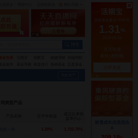
自选基金
|
帮助中心
无障碍阅读
|
网站导航
|
称（支持模糊查询）
基金交易
活期宝
指数宝
稳健理财
高端理财
基金超市
基金导购
收益排行
热销基金
五星基金
我的资产
同类型产品
成立以来收
产品名称
近半年收益
益率(%)
↓
龙航一期
1.20%
1,722.70%