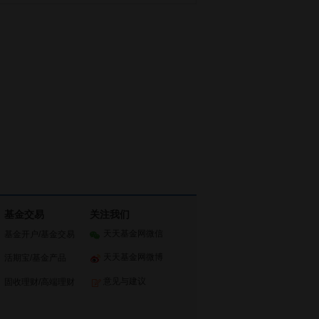
基金交易
关注我们
天天基金网微信
基金开户
/
基金交易
天天基金网微博
活期宝
/
基金产品
意见与建议
固收理财
/
高端理财