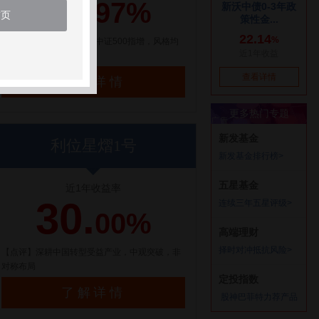
21.
97%
首页
【点评】百亿量化私募，中证500指增，风格均
衡配置
了解详情
利位星熠1号
近1年收益率
30.
00%
【点评】深耕中国转型受益产业，中观突破，非
对称布局
了解详情