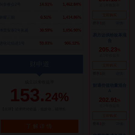
兴全睿众2号
14.91%
1,462.84%
磐耀三期
0.51%
1,414.86%
博普安泰2号私募
30.59%
1,056.90%
进化论稳进1号
59.03%
906.12%
财申道
成立以来收益率
153.
24%
【点评】追求绝对收益，低波动，稳增长
了解详情