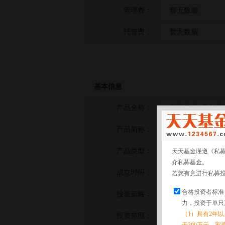
管理费：
暂无数据
托管费：
暂无数据
基本信息
产品全称：
亘曦安享1号私募
产品简称：
亘曦安享1号
产品类型：
其他策略
天天基金谨遵《私
介私募基金。
成立时间：
2022-04-29
若您有意进行私募
合格投资者标准
投资策略：
暂无数据
力，投资于单只
（1）具有2年
投资范围：
暂无数据