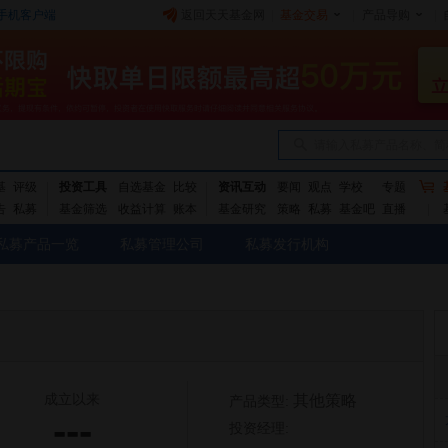
手机客户端
返回天天基金网
|
基金交易
|
产品导购
|
请输入私募产品名称、简
基
评级
投资工具
自选基金
比较
资讯互动
要闻
观点
学校
专题
告
私募
基金筛选
收益计算
账本
基金研究
策略
私募
基金吧
直播
私募产品一览
私募管理公司
私募发行机构
成立以来
其他策略
产品类型:
---
投资经理: