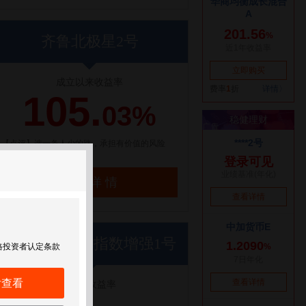
齐鲁北极星2号
成立以来收益率
105.
03%
【点评】选一条人少的路，承担有价值的风险
了解详情
世纪前沿优优指数增强1号
格投资者认定条款
后查看
近1年收益率