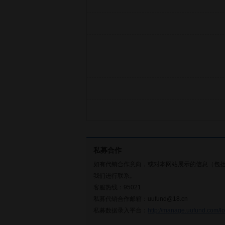
私募合作
如有代销合作意向，或对本网站展示的信息（包
我们进行联系。
客服热线：95021
私募代销合作邮箱：uufund@18.cn
私募数据录入平台：
http://manage.uufund.com/lo