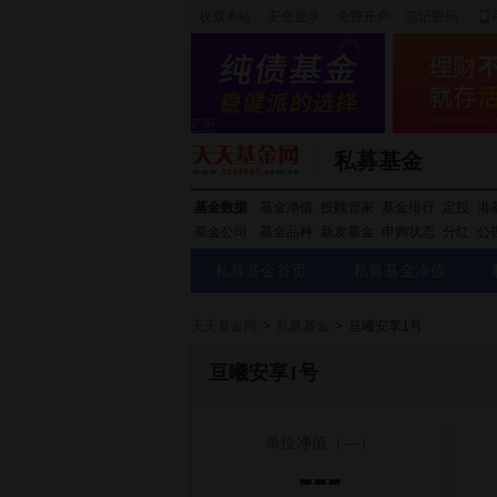
收藏本站
|
安全登录
|
免费开户
忘记密码
|
私募基金
基金数据
基金净值
投顾管家
基金排行
定投
港
基金公司
基金品种
新发基金
申购状态
分红
公
私募基金首页
私募基金净值
天天基金网
>
私募基金
>
亘曦安享1号
亘曦安享1号
单位净值
（---）
---