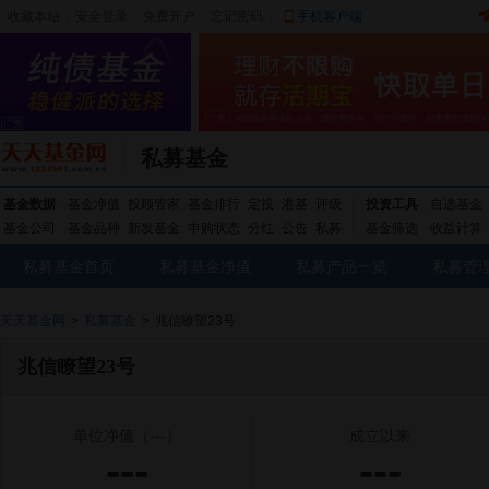
收藏本站
|
安全登录
|
免费开户
忘记密码
|
手机客户端
私募基金
基金数据
基金净值
投顾管家
基金排行
定投
港基
评级
投资工具
自选基金
基金公司
基金品种
新发基金
申购状态
分红
公告
私募
基金筛选
收益计算
私募基金首页
私募基金净值
私募产品一览
私募管
天天基金网
>
私募基金
>
兆信瞭望23号
兆信瞭望23号
单位净值
（---）
成立以来
---
---