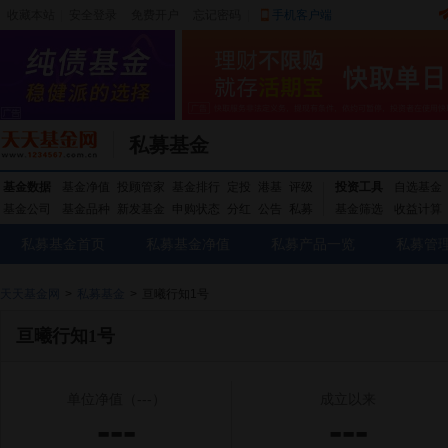
收藏本站
|
安全登录
|
免费开户
忘记密码
|
手机客户端
私募基金
基金数据
基金净值
投顾管家
基金排行
定投
港基
评级
投资工具
自选基金
基金公司
基金品种
新发基金
申购状态
分红
公告
私募
基金筛选
收益计算
私募基金首页
私募基金净值
私募产品一览
私募管
天天基金网
>
私募基金
>
亘曦行知1号
亘曦行知1号
单位净值
（---）
成立以来
---
---