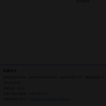
暂无数据
私募合作
如有代销合作意向，或对本网站展示的信息（包括但不限于文字、数据及图表）有
我们进行联系。
客服热线：95021
私募代销合作邮箱：uufund@18.cn
私募数据录入平台：
http://manage.uufund.com/login