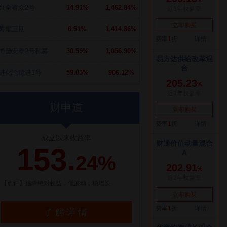
兴全睿众2号
14.91%
1,462.84%
磐耀三期
0.51%
1,414.86%
博普安泰2号私募
30.59%
1,056.90%
进化论稳进1号
59.03%
906.12%
财申道
成立以来收益率
153.
24%
【点评】追求绝对收益，低波动，稳增长
了解详情