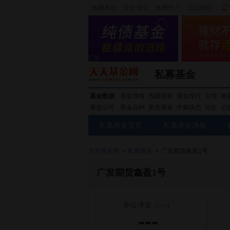
收藏本站
|
安全登录
|
免费开户
忘记密码
|
私募基金
基金数据
基金净值
投顾管家
基金排行
定投
港
基金公司
基金品种
新发基金
申购状态
分红
公
私募基金首页
私募基金净值
天天基金网
>
私募基金
>
广发期货鑫盈1号
广发期货鑫盈1号
单位净值
（---）
---