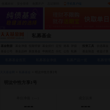
收藏本站
|
安全登录
|
免费开户
忘记密码
|
手机客户端
私募基金
基金数据
基金净值
投顾管家
基金排行
定投
港基
评级
投资工具
自选基金
基金公司
基金品种
新发基金
申购状态
分红
公告
私募
基金筛选
收益计算
私募基金首页
私募基金净值
私募产品一览
私募管
天天基金网
>
私募基金
>
明汯中性方享1号
明汯中性方享1号
单位净值
（---）
成立以来
---
---