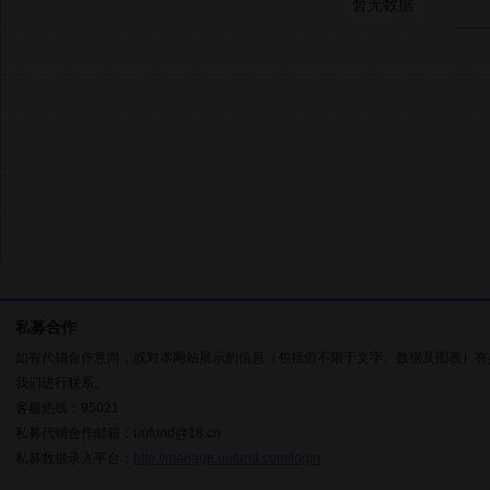
暂无数据
私募合作
如有代销合作意向，或对本网站展示的信息（包括但不限于文字、数据及图表）有
我们进行联系。
客服热线：95021
私募代销合作邮箱：uufund@18.cn
私募数据录入平台：
http://manage.uufund.com/login