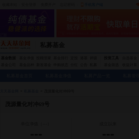
收藏本站
|
安全登录
|
免费开户
忘记密码
|
手机客户端
私募基金
基金数据
基金净值
投顾管家
基金排行
定投
港基
评级
投资工具
自选基金
基金公司
基金品种
新发基金
申购状态
分红
公告
私募
基金筛选
收益计算
私募基金首页
私募基金净值
私募产品一览
私募管
天天基金网
>
私募基金
>
茂源量化对冲69号
茂源量化对冲69号
单位净值
（---）
成立以来
---
---