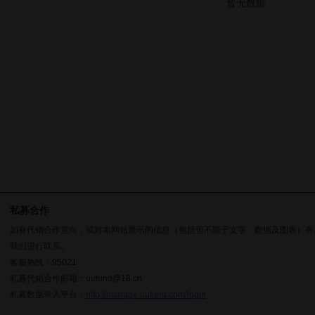
暂无数据
私募合作
如有代销合作意向，或对本网站展示的信息（包括但不限于文字、数据及图表）有
我们进行联系。
客服热线：95021
私募代销合作邮箱：uufund@18.cn
私募数据录入平台：
http://manage.uufund.com/login