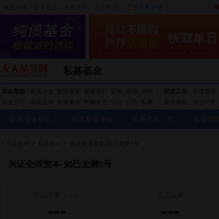
收藏本站
|
安全登录
|
免费开户
忘记密码
|
手机客户端
私募基金
基金数据
基金净值
投顾管家
基金排行
定投
港基
评级
投资工具
自选基金
基金公司
基金品种
新发基金
申购状态
分红
公告
私募
基金筛选
收益计算
私募基金首页
私募基金净值
私募产品一览
私募管
天天基金网
>
私募基金
>
兴证全球资本-知己龙腾1号
兴证全球资本-知己龙腾1号
单位净值
（---）
成立以来
---
---