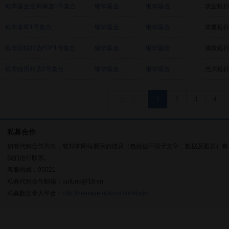
银华基金蓝筹臻选1号集合
银华基金
银华基金
农业银
银华春晖1号集合
银华基金
银华基金
华夏银
银华启锐精选FOF1号集合
银华基金
银华基金
浦发银
银华信用精选2号集合
银华基金
银华基金
光大银
‹上一页
1
2
3
4
私募合作
如有代销合作意向，或对本网站展示的信息（包括但不限于文字、数据及图表）有
我们进行联系。
客服热线：95021
私募代销合作邮箱：uufund@18.cn
私募数据录入平台：
http://manage.uufund.com/login