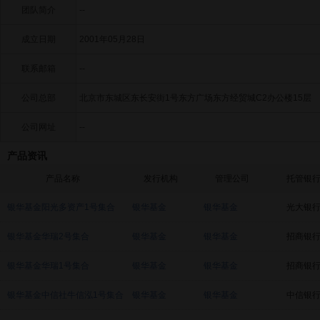
团队简介
--
成立日期
2001年05月28日
联系邮箱
--
公司总部
北京市东城区东长安街1号东方广场东方经贸城C2办公楼15层
公司网址
--
产品资讯
产品名称
发行机构
管理公司
托管银
银华基金阳光多资产1号集合
银华基金
银华基金
光大银
银华基金华瑞2号集合
银华基金
银华基金
招商银
银华基金华瑞1号集合
银华基金
银华基金
招商银
银华基金中信社牛信泓1号集合
银华基金
银华基金
中信银