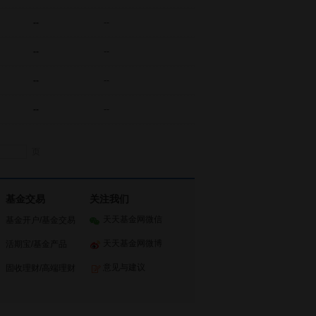
--
--
--
--
--
--
--
--
确定
页
基金交易
关注我们
天天基金网微信
基金开户
/
基金交易
天天基金网微博
活期宝
/
基金产品
意见与建议
固收理财
/
高端理财