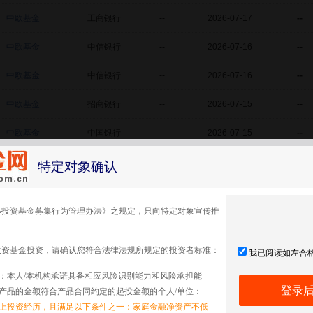
中欧基金
工商银行
--
2026-07-17
--
中欧基金
中信银行
--
2026-07-16
--
中欧基金
中信银行
--
2026-07-16
--
中欧基金
招商银行
--
2026-07-15
--
中欧基金
中国银行
--
2026-07-15
--
中欧基金
中信证券
--
2026-07-15
--
特定对象确认
中欧基金
兴业银行
--
2026-06-30
--
募投资基金募集行为管理办法》之规定，只向特定对象宣传推
中欧基金
沪农商行
--
2026-06-22
--
中欧基金
兴业银行
--
2026-06-15
--
投资基金投资，请确认您符合法律法规所规定的投资者标准：
我已阅读如左合
：本人/本机构承诺具备相应风险识别能力和风险承担能
中欧基金
民生银行
--
2026-06-02
--
登录
产品的金额符合产品合同约定的起投金额的个人/单位：
中欧基金
农业银行
--
2026-05-20
--
以上投资经历，且满足以下条件之一：家庭金融净资产不低