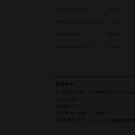
中欧基金华瑾1号集合
中欧基金
中欧基金多元专享丁香花1号集
中欧基金
合
中欧基金裕鑫2号
中欧基金
中欧基金微享智稳5号
中欧基金
‹上一页
私募合作
如有代销合作意向，或对本网站展示的信息（包
我们进行联系。
客服热线：95021
私募代销合作邮箱：uufund@18.cn
私募数据录入平台：
http://manage.uufund.com/lo