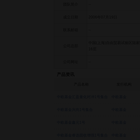
团队简介
--
成立日期
2006年07月19日
联系邮箱
--
中国(上海)自由贸易试验区陆家
公司总部
16层
公司网址
--
产品资讯
产品名称
发行机构
中欧基金汇盈量化对冲1号集合
中欧基金
中欧基金兴尚1号集合
中欧基金
中欧基金鑫元1号
中欧基金
中欧基金睿选固收增强1号集合
中欧基金