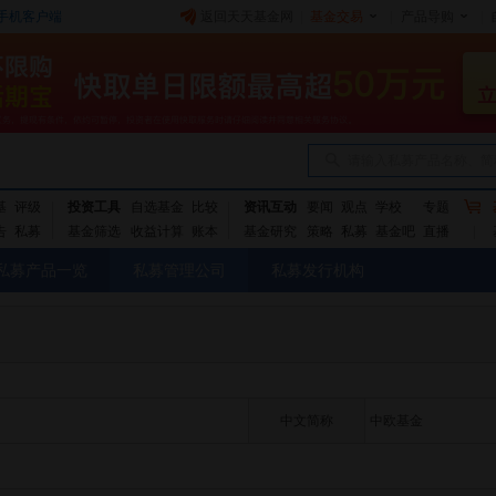
手机客户端
返回天天基金网
|
基金交易
|
产品导购
|
请输入私募产品名称、简
基
评级
投资工具
自选基金
比较
资讯互动
要闻
观点
学校
专题
告
私募
基金筛选
收益计算
账本
基金研究
策略
私募
基金吧
直播
私募产品一览
私募管理公司
私募发行机构
中文简称
中欧基金