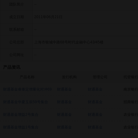
团队简介
--
成立日期
2011年06月21日
联系邮箱
--
公司总部
上海市银城中路68号时代金融中心43/45楼
公司网址
--
产品资讯
产品名称
发行机构
管理公司
托管银
财通基金睿泰定增量化对冲69
财通基金
财通基金
南京银
号集合
财通基金华夏玉辰59号集合
财通基金
财通基金
招商银
财通基金增益2号集合
财通基金
财通基金
农业银
财通基金增益1号集合
财通基金
财通基金
农业银