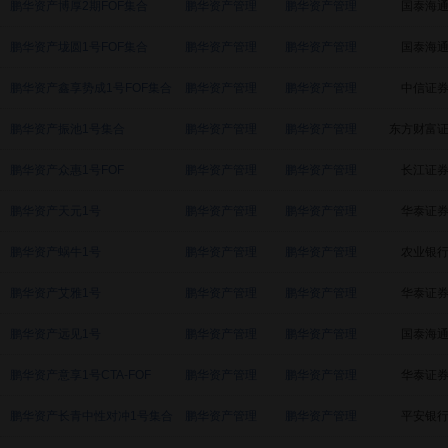
鹏华资产博厚2期FOF集合
鹏华资产管理
鹏华资产管理
国泰海
鹏华资产垅圆1号FOF集合
鹏华资产管理
鹏华资产管理
国泰海
鹏华资产鑫享势成1号FOF集合
鹏华资产管理
鹏华资产管理
中信证
鹏华资产振池1号集合
鹏华资产管理
鹏华资产管理
东方财富
鹏华资产众惠1号FOF
鹏华资产管理
鹏华资产管理
长江证
鹏华资产天元1号
鹏华资产管理
鹏华资产管理
华泰证
鹏华资产蜗牛1号
鹏华资产管理
鹏华资产管理
农业银
鹏华资产艾雅1号
鹏华资产管理
鹏华资产管理
华泰证
鹏华资产远见1号
鹏华资产管理
鹏华资产管理
国泰海
鹏华资产意享1号CTA-FOF
鹏华资产管理
鹏华资产管理
华泰证
鹏华资产长青中性对冲1号集合
鹏华资产管理
鹏华资产管理
平安银