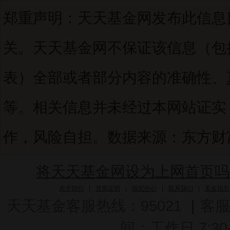
郑重声明：天天基金网发布此信息
关。天天基金网不保证该信息（包
表）全部或者部分内容的准确性、
等。相关信息并未经过本网站证实
作，风险自担。数据来源：东方财富C
将天天基金网设为上网首页吗
关于我们
|
资质证明
|
研究中心
|
联系我们
|
安全指引
天天基金客服热线：95021
|
客服
间：工作日 7:30-2