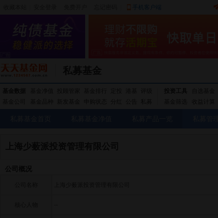
收藏本站
|
安全登录
|
免费开户
忘记密码
|
手机客户端
私募基金
基金数据
基金净值
投顾管家
基金排行
定投
港基
评级
投资工具
自选基金
基金公司
基金品种
新发基金
申购状态
分红
公告
私募
基金筛选
收益计算
私募基金首页
私募基金净值
私募产品一览
私募管
上海少薮派投资管理有限公司
公司概况
公司名称
上海少薮派投资管理有限公司
核心人物
--