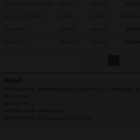
天鹏24号少数派股票策略一期
中航信托
少薮派投资
平安银
证券投资
融慧点金23号证券投资
中融信托
少薮派投资
招行北京
少数派135号
少薮派投资
少薮派投资
国泰海
少数派129号
少薮派投资
少薮派投资
招商证
‹上一页
1
2
3
私募合作
如有代销合作意向，或对本网站展示的信息（包括但不限于文字、数据及图表）有
我们进行联系。
客服热线：95021
私募代销合作邮箱：uufund@18.cn
私募数据录入平台：
http://manage.uufund.com/login