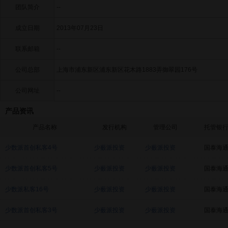
团队简介
--
成立日期
2013年07月23日
联系邮箱
--
公司总部
上海市浦东新区浦东新区花木路1883弄御翠园176号
公司网址
--
产品资讯
产品名称
发行机构
管理公司
托管银
少数派首创私客4号
少薮派投资
少薮派投资
国泰海
少数派首创私客5号
少薮派投资
少薮派投资
国泰海
少数派私客16号
少薮派投资
少薮派投资
国泰海
少数派首创私客3号
少薮派投资
少薮派投资
国泰海