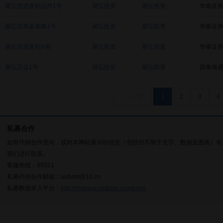
展弘优选套利运作1号
展弘投资
展弘投资
华泰证
展弘优享多策略1号
展弘投资
展弘投资
华泰证
展弘优选套利A期
展弘投资
展弘投资
华泰证
展弘正达1号
展弘投资
展弘投资
国泰海
‹上一页
1
2
3
4
私募合作
如有代销合作意向，或对本网站展示的信息（包括但不限于文字、数据及图表）有
我们进行联系。
客服热线：95021
私募代销合作邮箱：uufund@18.cn
私募数据录入平台：
http://manage.uufund.com/login