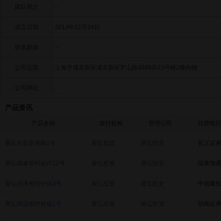
团队简介
--
成立日期
2014年12月24日
联系邮箱
--
公司总部
上海市浦东新区浦东新区罗山路4088弄23号楼2楼内侧
公司网址
--
产品资讯
产品名称
发行机构
管理公司
托管银
展弘长安多策略1号
展弘投资
展弘投资
长江证
展弘稳泰套利运作12号
展弘投资
展弘投资
国泰海
展弘信淮相对价值3号
展弘投资
展弘投资
中信建
展弘招远相对价值1号
展弘投资
展弘投资
招商证