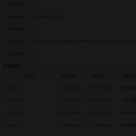
团队简介
--
成立日期
2016年10月17日
联系邮箱
--
公司总部
广东省深圳市南山区科园路1004号软件产业基地5C栋2楼209室
公司网址
--
产品资讯
产品名称
发行机构
管理公司
托管银
均成天利1号
广东横琴均成私
广东横琴均成私
华泰证
募基金
募基金
均成克翎1号
广东横琴均成私
广东横琴均成私
国泰海
募基金
募基金
均成安益3号
广东横琴均成私
广东横琴均成私
浙商证
募基金
募基金
均成安享1号
广东横琴均成私
广东横琴均成私
中信证