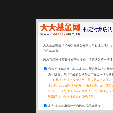
特定对象确认
天天基金谨遵《私募投资基金募集行为管理办法》之
介私募基金。
若您有意进行私募投资基金投资，请确认您符合法律
合格投资者标准：本人/本机构承诺具备相应风
力，投资于单只产品的金额符合产品合同约定的
（1）具有2年以上投资经历，且满足以下条件之
于300万元，家庭金融资产不低于500万元，或
50万元。（2）最近1年末净资产不低于1000万
理部门视为合格投资者的其他情形。
本人/本机构承诺仅为自己购买私募基金。