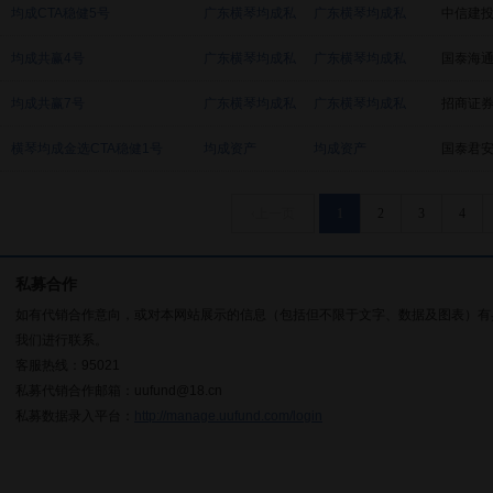
均成CTA稳健5号
广东横琴均成私
广东横琴均成私
中信建
募基金
募基金
均成共赢4号
广东横琴均成私
广东横琴均成私
国泰海
募基金
募基金
均成共赢7号
广东横琴均成私
广东横琴均成私
招商证
募基金
募基金
横琴均成金选CTA稳健1号
均成资产
均成资产
国泰君
‹上一页
1
2
3
4
私募合作
如有代销合作意向，或对本网站展示的信息（包括但不限于文字、数据及图表）有
我们进行联系。
客服热线：95021
私募代销合作邮箱：uufund@18.cn
私募数据录入平台：
http://manage.uufund.com/login