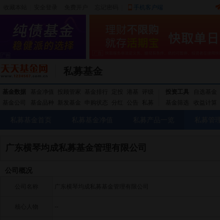
收藏本站
|
安全登录
|
免费开户
忘记密码
|
手机客户端
私募基金
基金数据
基金净值
投顾管家
基金排行
定投
港基
评级
投资工具
自选基金
基金公司
基金品种
新发基金
申购状态
分红
公告
私募
基金筛选
收益计算
私募基金首页
私募基金净值
私募产品一览
私募管
广东横琴均成私募基金管理有限公司
公司概况
公司名称
广东横琴均成私募基金管理有限公司
核心人物
--