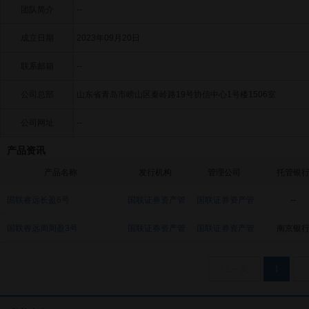
团队简介
--
成立日期
2023年09月20日
联系邮箱
--
公司总部
山东省青岛市崂山区秦岭路19号协信中心1号楼1506室
公司网址
--
产品资讯
产品名称
发行机构
管理公司
托管银
国联睿远长盈6号
国联证券资产管
国联证券资产管
--
理
理
国联睿远周周盈3号
国联证券资产管
国联证券资产管
南京银
理
理
‹上一页
1