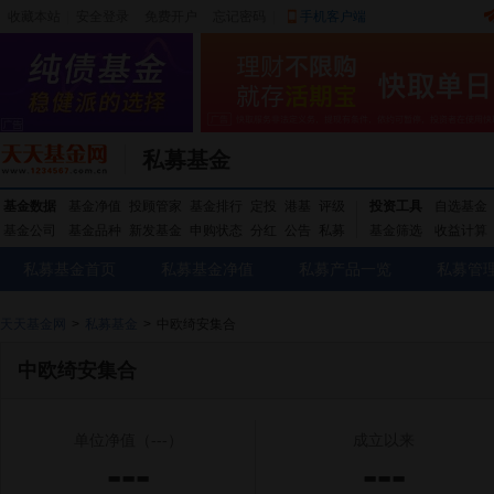
收藏本站
|
安全登录
|
免费开户
忘记密码
|
手机客户端
私募基金
基金数据
基金净值
投顾管家
基金排行
定投
港基
评级
投资工具
自选基金
基金公司
基金品种
新发基金
申购状态
分红
公告
私募
基金筛选
收益计算
私募基金首页
私募基金净值
私募产品一览
私募管
天天基金网
>
私募基金
>
中欧绮安集合
中欧绮安集合
单位净值
（---）
成立以来
---
---