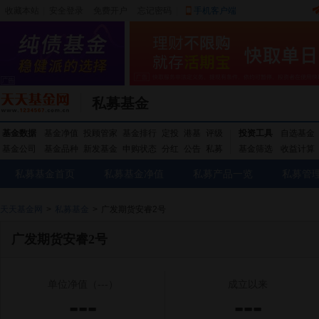
收藏本站
|
安全登录
|
免费开户
忘记密码
|
手机客户端
私募基金
基金数据
基金净值
投顾管家
基金排行
定投
港基
评级
投资工具
自选基金
基金公司
基金品种
新发基金
申购状态
分红
公告
私募
基金筛选
收益计算
私募基金首页
私募基金净值
私募产品一览
私募管
天天基金网
>
私募基金
>
广发期货安睿2号
广发期货安睿2号
单位净值
（---）
成立以来
---
---