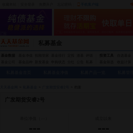
收藏本站
|
安全登录
|
免费开户
忘记密码
|
手机客户端
私募基金
基金数据
基金净值
投顾管家
基金排行
定投
港基
评级
投资工具
自选基金
基金公司
基金品种
新发基金
申购状态
分红
公告
私募
基金筛选
收益计算
私募基金首页
私募基金净值
私募产品一览
私募管
天天基金网
>
私募基金
>
广发期货安睿2号
>
档案
广发期货安睿2号
单位净值
（---）
成立以来
---
---