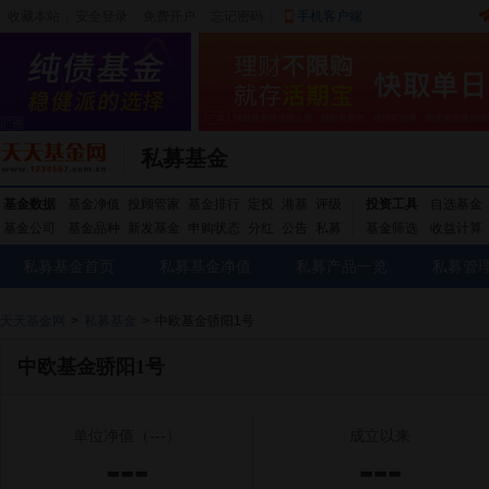
收藏本站
|
安全登录
|
免费开户
忘记密码
|
手机客户端
私募基金
基金数据
基金净值
投顾管家
基金排行
定投
港基
评级
投资工具
自选基金
基金公司
基金品种
新发基金
申购状态
分红
公告
私募
基金筛选
收益计算
私募基金首页
私募基金净值
私募产品一览
私募管
天天基金网
>
私募基金
>
中欧基金骄阳1号
中欧基金骄阳1号
单位净值
（---）
成立以来
---
---