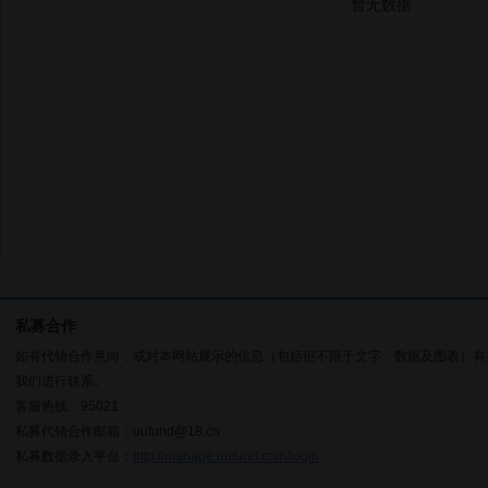
暂无数据
私募合作
如有代销合作意向，或对本网站展示的信息（包括但不限于文字、数据及图表）有
我们进行联系。
客服热线：95021
私募代销合作邮箱：uufund@18.cn
私募数据录入平台：
http://manage.uufund.com/login