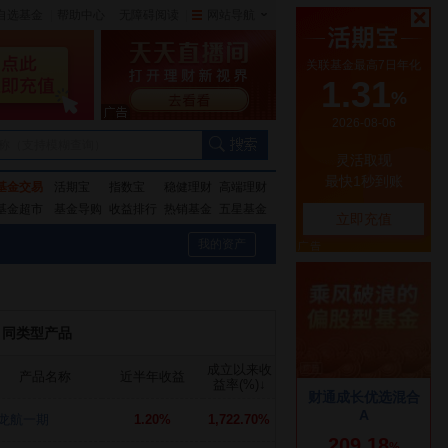
自选基金
|
帮助中心
无障碍阅读
|
网站导航
|
称（支持模糊查询）
基金交易
活期宝
指数宝
稳健理财
高端理财
基金超市
基金导购
收益排行
热销基金
五星基金
我的资产
同类型产品
成立以来收
产品名称
近半年收益
益率(%)
↓
龙航一期
1.20%
1,722.70%