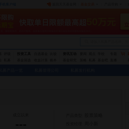
手机客户端
返回天天基金网
|
基金交易
|
产品导购
|
请输入私募产品名称、简
基
评级
投资工具
自选基金
比较
资讯互动
要闻
观点
学校
专题
告
私募
基金筛选
收益计算
账本
基金研究
策略
私募
基金吧
直播
私募产品一览
私募管理公司
私募发行机构
成立以来
股票策略
产品类型:
---
周小新
投资经理: