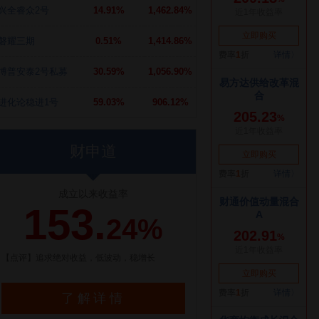
兴全睿众2号
14.91%
1,462.84%
磐耀三期
0.51%
1,414.86%
博普安泰2号私募
30.59%
1,056.90%
进化论稳进1号
59.03%
906.12%
财申道
成立以来收益率
153.
24%
【点评】追求绝对收益，低波动，稳增长
了解详情