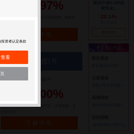
21.
97%
【点评】百亿量化私募，中证500指增，风格均
衡配置
了解详情
格投资者认定条款
后查看
利位星熠1号
首页
近1年收益率
30.
00%
【点评】深耕中国转型受益产业，中观突破，非
对称布局
了解详情