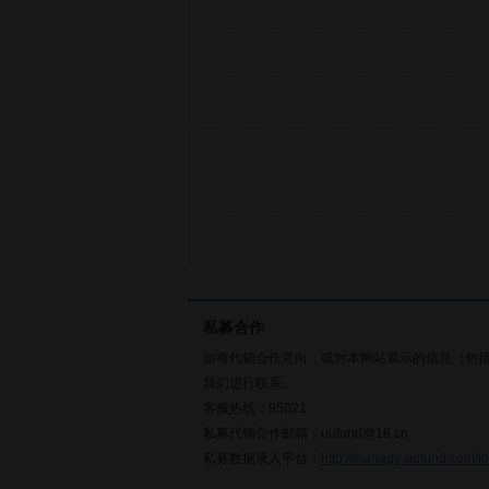
私募合作
如有代销合作意向，或对本网站展示的信息（包
我们进行联系。
客服热线：95021
私募代销合作邮箱：uufund@18.cn
私募数据录入平台：
http://manage.uufund.com/lo