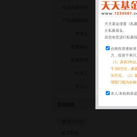
收益风险特征：
暂无数据
产品规模限制：
暂无数据
天天基金谨遵《私
介私募基金。
管理人：
上海泽升投资管
若您有意进行私募
投资顾问：
暂无数据
合格投资者标准
力，投资于单只
投资经理：
周小新
（1）具有2年
于300万元，
托管人：
兴业银行股份有
50万元。（2）
理部门视为合格
发行人：
平安信托有限责
本人/本机构承
其他信息
管理人介绍
暂无数据