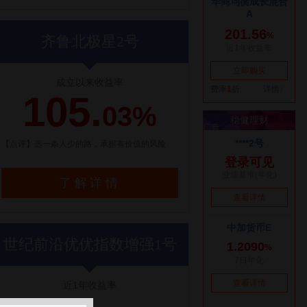
齐鲁北极星2号
成立以来收益率
105.
03%
【点评】选一条人少的路，承担有价值的风险
了解详情
世纪前沿优优指数增强1号
近1年收益率