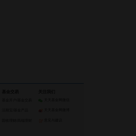
基金交易
关注我们
天天基金网微信
基金开户
/
基金交易
天天基金网微博
活期宝
/
基金产品
意见与建议
固收理财
/
高端理财