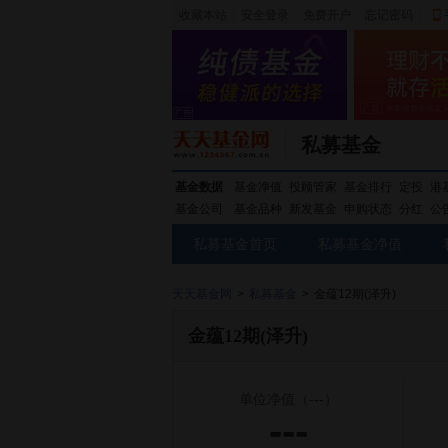
收藏本站
|
安全登录
|
免费开户
忘记密码
|
私募基金
基金数据
基金净值
投顾管家
基金排行
定投
港
基金公司
基金品种
新发基金
申购状态
分红
公
私募基金首页
私募基金净值
天天基金网
>
私募基金
>
金蕴12期(泽升)
金蕴12期(泽升)
单位净值
（---）
---