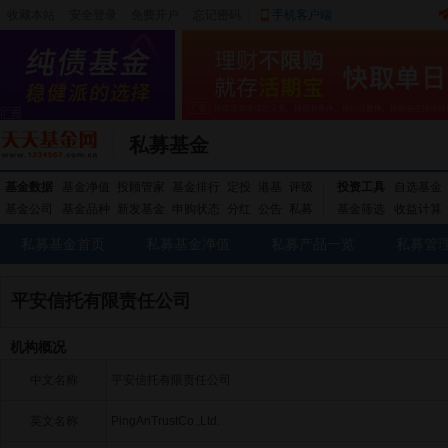
收藏本站
|
安全登录
|
免费开户
忘记密码
|
手机客户端
私募基金
基金数据
基金净值
投顾管家
基金排行
定投
港基
评级
投资工具
自选基金
基金公司
基金品种
新发基金
申购状态
分红
公告
私募
基金筛选
收益计算
私募基金首页
私募基金净值
私募产品一览
私募管
平安信托有限责任公司
机构概况
中文名称
平安信托有限责任公司
英文名称
PingAnTrustCo.,Ltd.