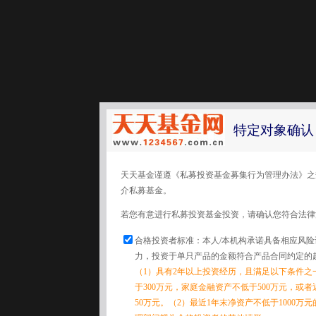
特定对象确认
天天基金谨遵《私募投资基金募集行为管理办法》之
介私募基金。
若您有意进行私募投资基金投资，请确认您符合法律
合格投资者标准：本人/本机构承诺具备相应风
力，投资于单只产品的金额符合产品合同约定的
（1）具有2年以上投资经历，且满足以下条件之
于300万元，家庭金融资产不低于500万元，或
50万元。（2）最近1年末净资产不低于1000万