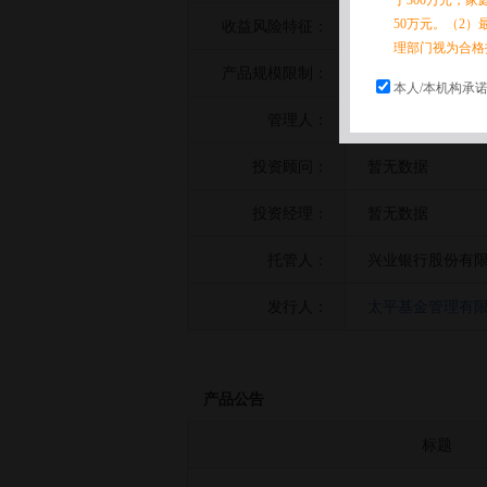
于300万元，
50万元。（2）
收益风险特征：
暂无数据
理部门视为合格
产品规模限制：
暂无数据
本人/本机构承
管理人：
太平基金管理有
投资顾问：
暂无数据
投资经理：
暂无数据
托管人：
兴业银行股份有
发行人：
太平基金管理有
产品公告
标题