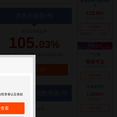
齐鲁北极星2号
成立以来收益率
105.
03%
【点评】选一条人少的路，承担有价值的风险
了解详情
世纪前沿优优指数增强1号
格投资者认定条款
后查看
近1年收益率