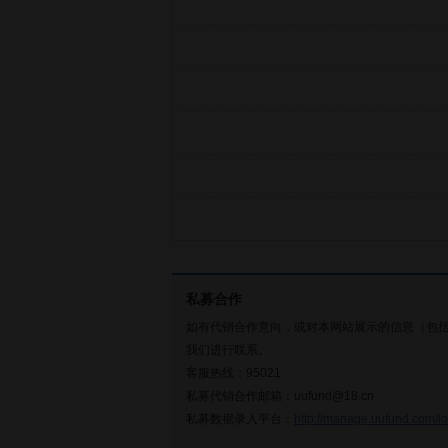
私募合作
如有代销合作意向，或对本网站展示的信息（包
我们进行联系。
客服热线：95021
私募代销合作邮箱：uufund@18.cn
私募数据录入平台：
http://manage.uufund.com/lo