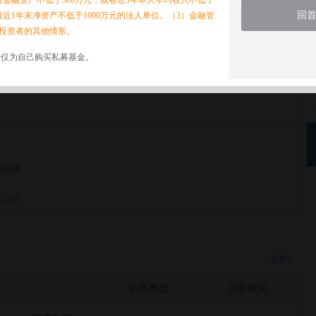
家庭金融资产不低于500万元，或者近3年本人年均收入不低于
回
最近1年末净资产不低于1000万元的法人单位。（3）金融管
投资者的其他情形。
诺仅为自己购买私募基金。
限公司
限公司
限公司
更多>
公告类型
公告时间