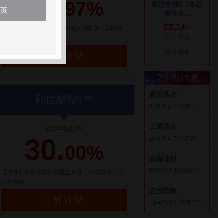
21.
97%
首页
【点评】百亿量化私募，中证500指增，风格均
衡配置
了解详情
利位星熠1号
近1年收益率
30.
00%
【点评】深耕中国转型受益产业，中观突破，非
对称布局
了解详情