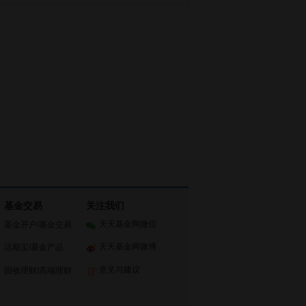
基金交易
关注我们
天天基金网微信
基金开户
/
基金交易
天天基金网微博
活期宝
/
基金产品
意见与建议
固收理财
/
高端理财