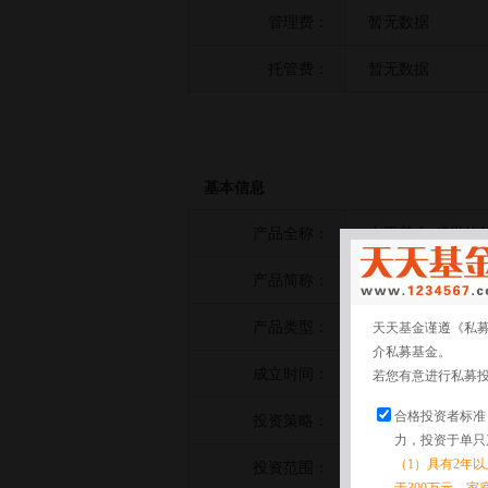
管理费：
暂无数据
托管费：
暂无数据
基本信息
产品全称：
太平基金-盛世锐
产品简称：
太平基金-盛世锐
产品类型：
复合策略
天天基金谨遵《私
介私募基金。
成立时间：
2020-12-11
若您有意进行私募
合格投资者标准
投资策略：
暂无数据
力，投资于单只
（1）具有2年
投资范围：
暂无数据