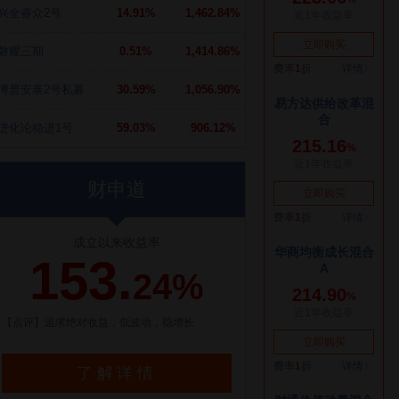
兴全睿众2号
14.91%
1,462.84%
磐耀三期
0.51%
1,414.86%
博普安泰2号私募
30.59%
1,056.90%
进化论稳进1号
59.03%
906.12%
财申道
成立以来收益率
153.
24%
【点评】追求绝对收益，低波动，稳增长
了解详情