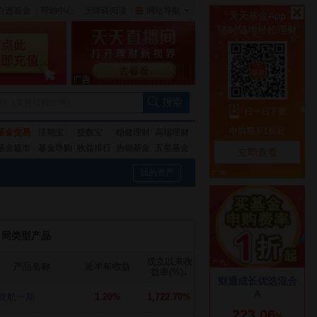
自选基金
|
帮助中心
无障碍阅读
|
网站导航
|
称（支持模糊查询）
基金交易
活期宝
指数宝
稳健理财
高端理财
基金超市
基金导购
收益排行
热销基金
五星基金
我的资产
同类型产品
成立以来收
产品名称
近半年收益
益率(%)
↓
龙航一期
1.20%
1,722.70%