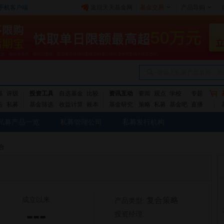
手机客户端
返回天天基金网
|
基金交易
|
产品导购
|
请输入私募产品名称、简
基
评级
投资工具
自选基金
比较
资讯互动
要闻
观点
学校
专题
告
私募
基金筛选
收益计算
账本
基金研究
策略
私募
基金吧
直播
私募产品一览
私募管理公司
私募发行机构
合
成立以来
复合策略
产品类型:
---
投资经理: