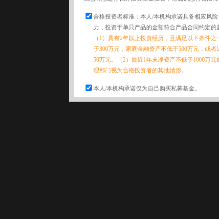
合格投资者标准：本人/本机构承诺具备相应风
力，投资于单只产品的金额符合产品合同约定的
（1）具有2年以上投资经历，且满足以下条件之
于300万元，家庭金融资产不低于500万元，或
50万元。（2）最近1年末净资产不低于1000万
理部门视为合格投资者的其他情形。
本人/本机构承诺仅为自己购买私募基金。