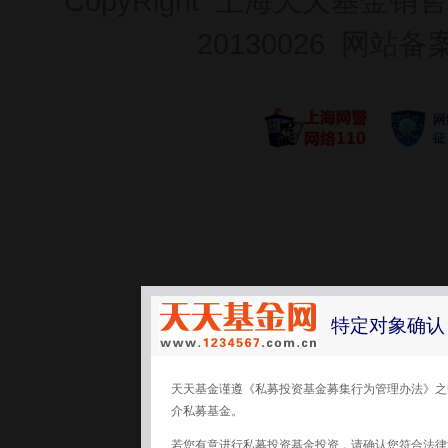
CopyRight 上海天天基金销售
20130026
网站备案号
特定对象确认
天天基金谨遵《私募投资基金募集行为管理办法》之
介私募基金。
若您有意进行私募投资基金投资，请确认您符合法律