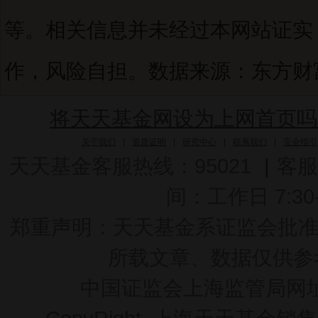
等。相关信息并未经过本网站证实
作，风险自担。数据来源：东方财富C
将天天基金网设为上网首页吗
关于我们
|
资质证明
|
研究中心
|
联系我们
|
安全指引
天天基金客服热线：95021
|
客服
间：工作日 7:30-2
郑重声明：
天天基金系证监会批准的基
所载文章、数据仅供参
中国证监会上海监管局网