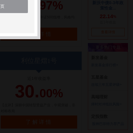
21.
97%
首页
【点评】百亿量化私募，中证500指增，风格均
衡配置
了解详情
利位星熠1号
近1年收益率
30.
00%
【点评】深耕中国转型受益产业，中观突破，非
对称布局
了解详情