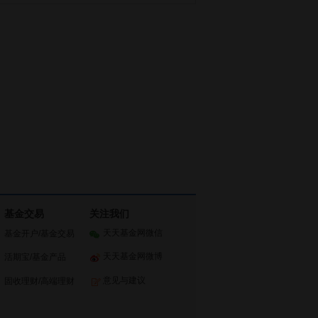
基金交易
关注我们
天天基金网微信
基金开户
/
基金交易
天天基金网微博
活期宝
/
基金产品
意见与建议
固收理财
/
高端理财