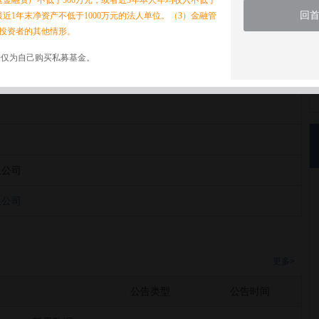
家庭金融资产不低于500万元，或者近3年本人年均收入不低于
回
最近1年末净资产不低于1000万元的法人单位。（3）金融管
投资者的其他情形。
诺仅为自己购买私募基金。
限公司
限公司
限公司
更多>
公告类型
公告时间