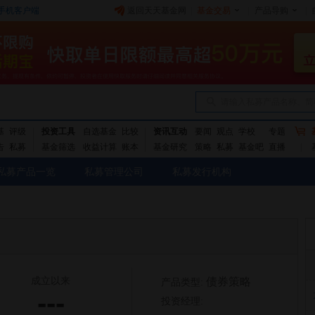
手机客户端
返回天天基金网
|
基金交易
|
产品导购
|
请输入私募产品名称、简
基
评级
投资工具
自选基金
比较
资讯互动
要闻
观点
学校
专题
告
私募
基金筛选
收益计算
账本
基金研究
策略
私募
基金吧
直播
私募产品一览
私募管理公司
私募发行机构
成立以来
债券策略
产品类型:
---
投资经理: