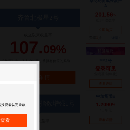
齐鲁北极星2号
成立以来收益率
107.
09%
【点评】选一条人少的路，承担有价值的风险
了解详情
世纪前沿优优指数增强1号
格投资者认定条款
后查看
近1年收益率