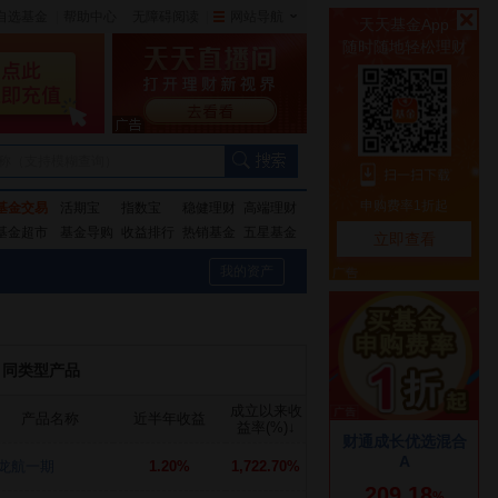
自选基金
|
帮助中心
无障碍阅读
|
网站导航
|
称（支持模糊查询）
基金交易
活期宝
指数宝
稳健理财
高端理财
基金超市
基金导购
收益排行
热销基金
五星基金
我的资产
同类型产品
成立以来收
产品名称
近半年收益
益率(%)
↓
龙航一期
1.20%
1,722.70%