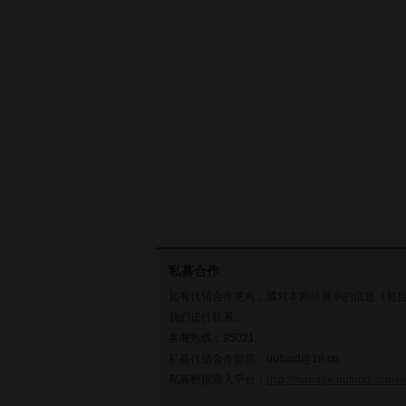
私募合作
如有代销合作意向，或对本网站展示的信息（包
我们进行联系。
客服热线：95021
私募代销合作邮箱：uufund@18.cn
私募数据录入平台：
http://manage.uufund.com/lo