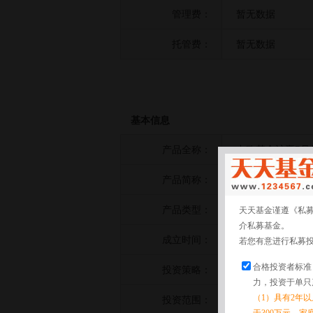
管理费：
暂无数据
托管费：
暂无数据
基本信息
产品全称：
中欧基金沪赢5号
产品简称：
中欧基金沪赢5号
产品类型：
债券策略
天天基金谨遵《私
介私募基金。
成立时间：
2023-07-13
若您有意进行私募
合格投资者标准
投资策略：
暂无数据
力，投资于单只
（1）具有2年
投资范围：
暂无数据