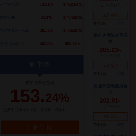
兴全睿众2号
14.91%
1,462.84%
磐耀三期
0.51%
1,414.86%
博普安泰2号私募
30.59%
1,056.90%
进化论稳进1号
59.03%
906.12%
财申道
成立以来收益率
153.
24%
【点评】追求绝对收益，低波动，稳增长
了解详情