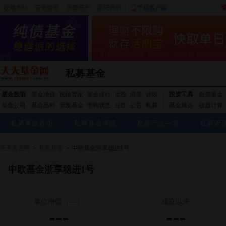
收藏本站
|
安全登录
|
免费开户
忘记密码
|
手机客户端
私募基金
基金数据
基金净值
投顾管家
基金排行
定投
港基
评级
投资工具
自选基金
基金公司
基金品种
新发基金
申购状态
分红
公告
私募
基金筛选
收益计算
私募基金首页
私募基金净值
私募产品一览
私募管
天天基金网
>
私募基金
>
中欧基金浙享稳进1号
中欧基金浙享稳进1号
单位净值
（---）
成立以来
---
---