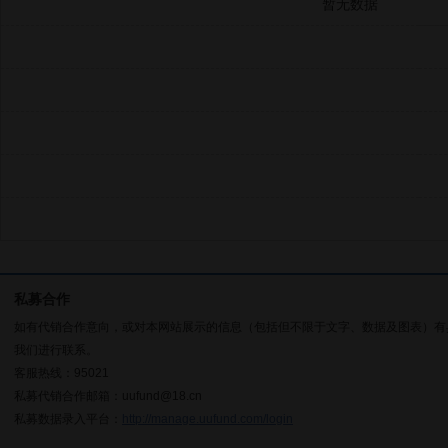
暂无数据
私募合作
如有代销合作意向，或对本网站展示的信息（包括但不限于文字、数据及图表）有
我们进行联系。
客服热线：95021
私募代销合作邮箱：uufund@18.cn
私募数据录入平台：
http://manage.uufund.com/login