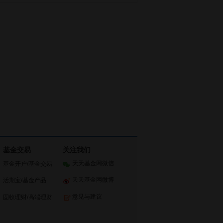
基金交易
关注我们
天天基金网微信
基金开户
/
基金交易
天天基金网微博
活期宝
/
基金产品
意见与建议
固收理财
/
高端理财