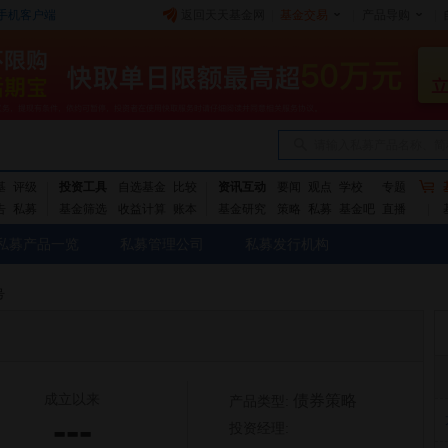
手机客户端
返回天天基金网
|
基金交易
|
产品导购
|
请输入私募产品名称、简
基
评级
投资工具
自选基金
比较
资讯互动
要闻
观点
学校
专题
告
私募
基金筛选
收益计算
账本
基金研究
策略
私募
基金吧
直播
私募产品一览
私募管理公司
私募发行机构
号
成立以来
债券策略
产品类型:
---
投资经理: