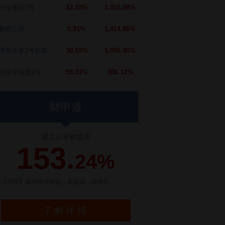
兴全睿众2号
22.10%
1,515.08%
磐耀三期
0.51%
1,414.86%
博普安泰2号私募
30.59%
1,056.90%
进化论稳进1号
59.03%
906.12%
财申道
成立以来收益率
153.
24%
【点评】追求绝对收益，低波动，稳增长
了解详情