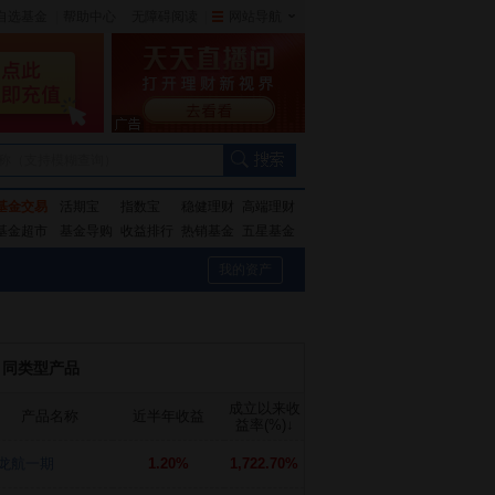
自选基金
|
帮助中心
无障碍阅读
|
网站导航
|
称（支持模糊查询）
基金交易
活期宝
指数宝
稳健理财
高端理财
基金超市
基金导购
收益排行
热销基金
五星基金
我的资产
同类型产品
成立以来收
产品名称
近半年收益
益率(%)
↓
龙航一期
1.20%
1,722.70%