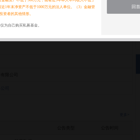
家庭金融资产不低于500万元，或者近3年本人年均收入不低于
回
最近1年末净资产不低于1000万元的法人单位。（3）金融管
投资者的其他情形。
诺仅为自己购买私募基金。
限公司
份有限公司
限公司
更多>
公告类型
公告时间