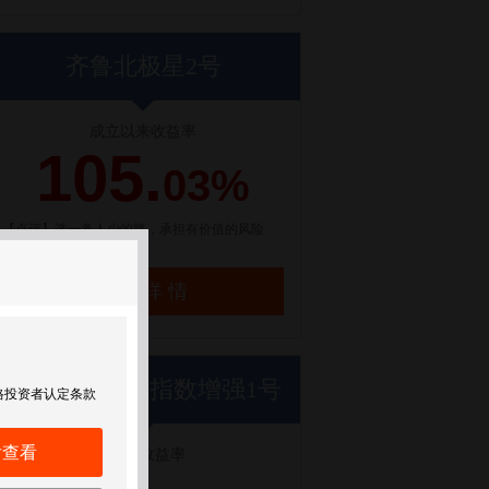
齐鲁北极星2号
成立以来收益率
105.
03%
【点评】选一条人少的路，承担有价值的风险
了解详情
世纪前沿优优指数增强1号
格投资者认定条款
后查看
近1年收益率