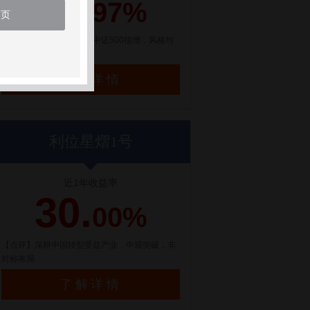
21.
97%
首页
【点评】百亿量化私募，中证500指增，风格均
衡配置
了解详情
利位星熠1号
近1年收益率
30.
00%
【点评】深耕中国转型受益产业，中观突破，非
对称布局
了解详情