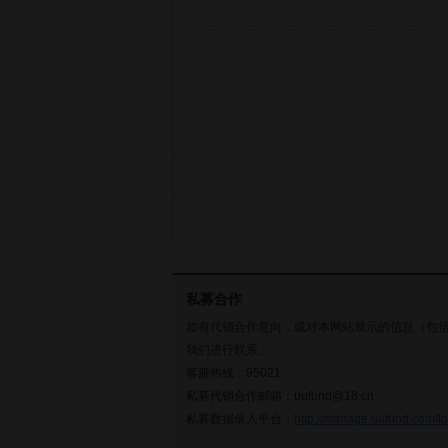
私募合作
如有代销合作意向，或对本网站展示的信息（包
我们进行联系。
客服热线：95021
私募代销合作邮箱：uufund@18.cn
私募数据录入平台：
http://manage.uufund.com/lo