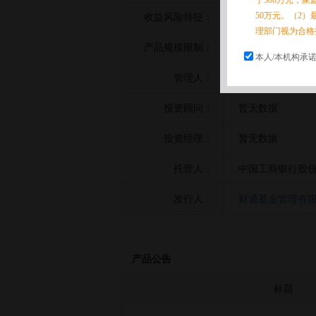
于300万元，
50万元。（2）
收益风险特征：
暂无数据
理部门视为合格
产品规模限制：
暂无数据
本人/本机构承
管理人：
财通基金管理有
投资顾问：
暂无数据
投资经理：
暂无数据
托管人：
中国工商银行股
发行人：
财通基金管理有
产品公告
标题