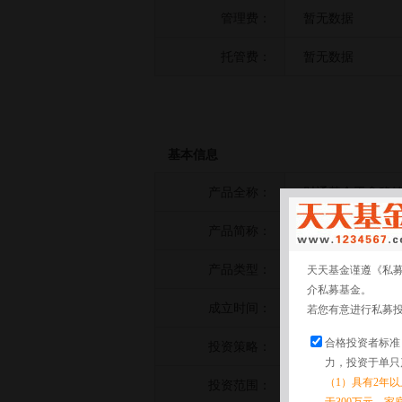
管理费：
暂无数据
托管费：
暂无数据
基本信息
产品全称：
财通基金玉鑫稳健
产品简称：
财通基金玉鑫稳健
产品类型：
债券策略
天天基金谨遵《私
介私募基金。
成立时间：
2025-09-08
若您有意进行私募
合格投资者标准
投资策略：
暂无数据
力，投资于单只
（1）具有2年
投资范围：
暂无数据