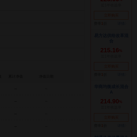
值
累计净值
净值日期
--
--
--
--
--
--
--
--