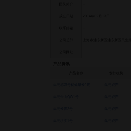
团队简介
--
成立日期
2014年02月13日
联系邮箱
--
公司总部
上海市浦东新区浦东新区民生路1
公司网址
--
产品资讯
产品名称
发行机构
集元感叹号稳健增长1期
集元资产
集元金山QW1号
集元资产
集元长青2号
集元资产
集元求实1号
集元资产