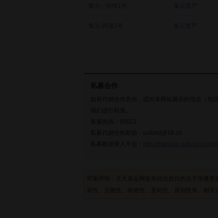
集元—煜烽1号
集元资产
集元-祥瑞1号
集元资产
私募合作
如有代销合作意向，或对本网站展示的信息（包
我们进行联系。
客服热线：95021
私募代销合作邮箱：uufund@18.cn
私募数据录入平台：
http://manage.uufund.com/lo
郑重声明：天天基金网发布此信息目的在于传播更
实性、完整性、有效性、及时性、原创性等。相关信