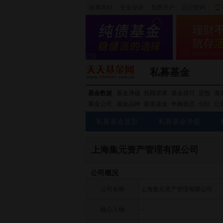
收藏本站
|
安全登录
|
免费开户
忘记密码
|
私募基金
基金数据
基金净值
投顾管家
基金排行
定投
港
基金公司
基金品种
新发基金
申购状态
分红
公
私募基金首页
私募基金净值
上海集元资产管理有限公司
公司概况
公司名称
上海集元资产管理有限公司
核心人物
--