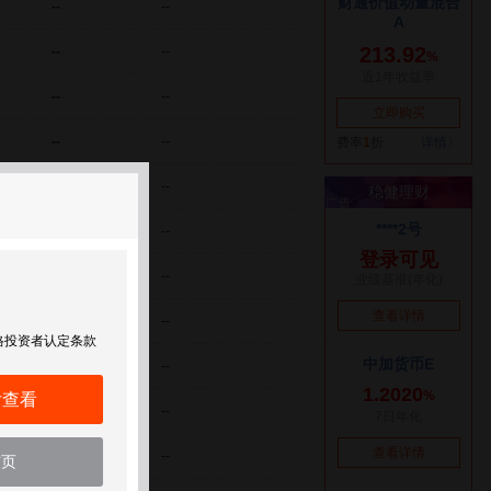
--
--
--
--
--
--
--
--
--
--
--
--
--
--
--
--
格投资者认定条款
--
--
后查看
--
--
--
--
首页