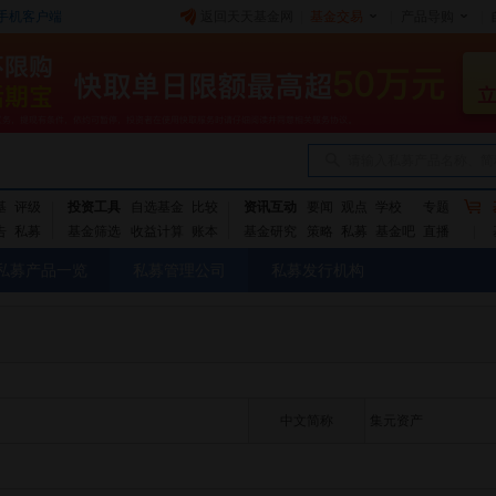
手机客户端
返回天天基金网
|
基金交易
|
产品导购
|
请输入私募产品名称、简
基
评级
投资工具
自选基金
比较
资讯互动
要闻
观点
学校
专题
告
私募
基金筛选
收益计算
账本
基金研究
策略
私募
基金吧
直播
私募产品一览
私募管理公司
私募发行机构
中文简称
集元资产