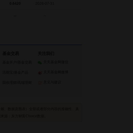
0.6420
2026-07-31
--
--
基金交易
关注我们
天天基金网微信
基金开户
/
基金交易
天天基金网微博
活期宝
/
基金产品
意见与建议
固收理财
/
高端理财
音频、数据及图表）全部或者部分内容的准确性、真
：东方财富Choice数据。