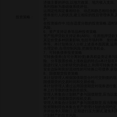
济做主要的评估,以地方政策、地方收入支出
系列指标为基础做系统评估。
运用定性和定量相结合、动态和静态相结合的
债券发行人的状况,建立相应的投后管理体系
投资策略：
护。
在投资操作中,结合适度分散的投资策略,适时
风险。
6、资产支持证券等品种投资策略
资产抵押贷款支持证券(ABS)、住房抵押贷款
其定价受多种因素影响,包括市场利率、发行
率等。本计划将深入分析上述基本面因素,运
合理定价,合理控制风险,把握投资机会。
7、可转换债券投资策略
可转换债券(含可分离转债)兼具权益类证券与
险、分享股票价格上涨收益的特点o本计划在
面进行深入分析研究的基础上,利用可转换债
安全边际和良好流动性的可转换公司债券,获
8、国债期货投资策略
本计划管理人根据国债期货合约可交割债的现
国债期货的交易时间和交易价格。
本计划管理人通过运用国债期货对现券进行套
率上行导致的债券跌价损失。
管理人将集合计划财产参与国债期货,应当以
财产用于国债期货的投机交易。
管理人将集合计划财产参与国债期货,应当勤
投资限制符合本集合资产管理计划的合同约定
并评估净久期敞口,定期进行压力测试,避免
计划财产的投资风险。