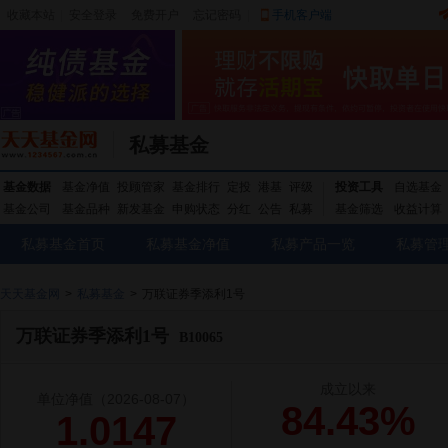
收藏本站
|
安全登录
|
免费开户
忘记密码
|
手机客户端
私募基金
基金数据
基金净值
投顾管家
基金排行
定投
港基
评级
投资工具
自选基金
基金公司
基金品种
新发基金
申购状态
分红
公告
私募
基金筛选
收益计算
私募基金首页
私募基金净值
私募产品一览
私募管
天天基金网
>
私募基金
>
万联证券季添利1号
万联证券季添利1号
B10065
成立以来
单位净值
（2026-08-07）
84.43%
1.0147