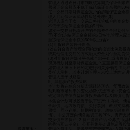
管理人通过逐日盯市制度核算期货保证金账户
额保证金余额应不低于冻结保证金余额的50%
任一交易日期货保证金账户的超额保证金余额低
理人启动保证金流动性应急处理机制:
管理人应当于次一交易臼将托管账户的资金划
不低于冻结保证金余额的5日%。
如次一交易日托管账户的全部资金全部划付至
于(不含)冻结保证金余额的5日%时,管理人
至冻结保证金余额的50%以上(含):
(1)期货账户暂停开新仓;
(2)在符合资产管理合同约定的投资比例及投
或其他信用交易的方式融入资金划付至期货保
(3)对期货账户部分平仓或全部平仓,或者将
现所得划付至期货保证金账户,直至超额保证金
如管理人按照上述约定进行相关操作的,由此
委托人承担。若本计划管理人未按上述约定进
管理人应予以赔偿。
9、其他资产投资策略
本计划将在综合分析宏观经济形势、货币政策
动判断市场利率的变化趋势,优选市场中安全
确定组合中债券型证券投资基金以及国债期货
本集合计划可以投资于以下资产: 1.存款、
金融债、地方政府债、央行票据、政府支持机
票据、同业存单、短期融资券、超短期融资券
债)、非公开定向债务融资工具PPN、资产支
交换债券等资产; 2.资产管理产品:公募货币
的香港互认基金)、公开募集基础设施证券投
投资范围：
管理的货币型、债券型资产管理产品: 3.期货