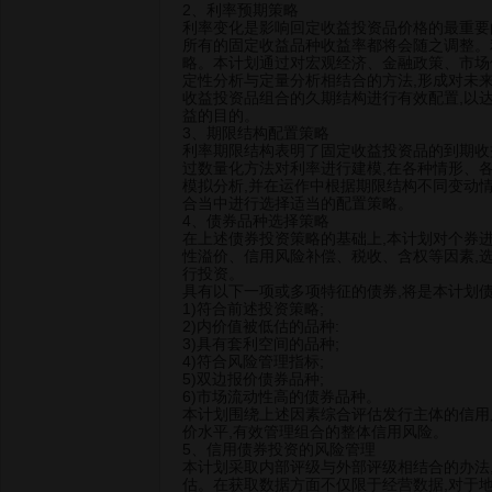
2、利率预期策略
利率变化是影响回定收益投资品价格的最重要
所有的固定收益品种收益率都将会随之调整。
略。本计划通过对宏观经济、金融政策、市场
定性分析与定量分析相结合的方法,形成对未
收益投资品组合的久期结构进行有效配置,以
益的目的。
3、期限结构配置策略
利率期限结构表明了固定收益投资品的到期收
过数量化方法对利率进行建模,在各种情形、
模拟分析,并在运作中根据期限结构不同变动
合当中进行选择适当的配置策略。
4、债券品种选择策略
在上述债券投资策略的基础上,本计划对个券
性溢价、信用风险补偿、税收、含权等因素,
行投资。
具有以下一项或多项特征的债券,将是本计划债
1)符合前述投资策略;
2)内价值被低估的品种:
3)具有套利空间的品种;
4)符合风险管理指标;
5)双边报价债券品种;
6)市场流动性高的债券品种。
本计划围绕上述因素综合评估发行主体的信用
价水平,有效管理组合的整体信用风险。
5、信用债券投资的风险管理
本计划采取内部评级与外部评级相结合的办法
估。在获取数据方面不仅限于经营数据,对于