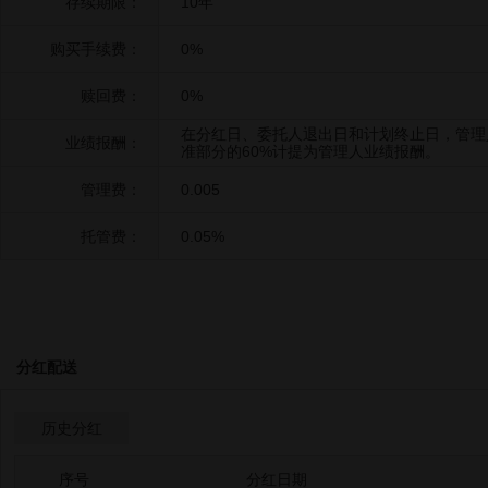
存续期限：
10年
购买手续费：
0%
赎回费：
0%
在分红日、委托人退出日和计划终止日，管理
业绩报酬：
准部分的60%计提为管理人业绩报酬。
管理费：
0.005
托管费：
0.05%
分红配送
历史分红
序号
分红日期