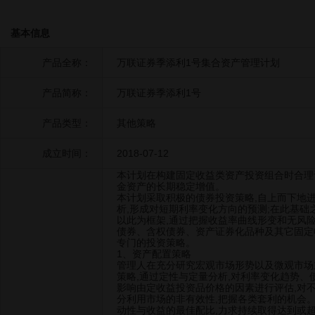
基本信息
产品全称：
万联证券季添利1号集合资产管理计划
产品简称：
万联证券季添利1号
产品类型：
其他策略
成立时间：
2018-07-12
本计划在构建固定收益类资产投资组合时合理
金资产的长期稳定增值。
本计划采取积极的债券投资策略,自上而下地
析,形成对短期利率变化方向的预测;在此基础
以此为框架,通过把握收益率曲线形变和无风
债券、含权债券、资产证券化品种及其它固定
专门的投资策略。
1、资产配置策略
管理人在充分研究宏观市场形势以及微观市场
策略,通过定性与定量分析,对利率变化趋势
影响由定收益投资品价格的因素进行评估,对
分利用市场的非有效性,把握各类套利的机会
动性与收益的最佳配比,力求持续取得达到或