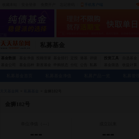
收藏本站
|
安全登录
|
免费开户
忘记密码
|
手机客户端
私募基金
基金数据
基金净值
投顾管家
基金排行
定投
港基
评级
投资工具
自选基金
基金公司
基金品种
新发基金
申购状态
分红
公告
私募
基金筛选
收益计算
私募基金首页
私募基金净值
私募产品一览
私募管
天天基金网
>
私募基金
>
金狮182号
金狮182号
单位净值
（---）
成立以来
---
---