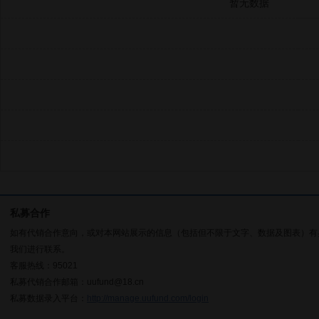
暂无数据
私募合作
如有代销合作意向，或对本网站展示的信息（包括但不限于文字、数据及图表）有
我们进行联系。
客服热线：95021
私募代销合作邮箱：uufund@18.cn
私募数据录入平台：
http://manage.uufund.com/login