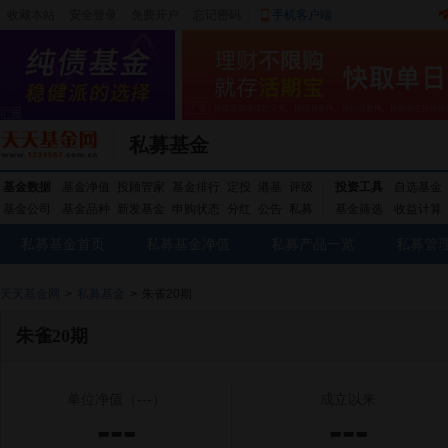
收藏本站
|
安全登录
|
免费开户
忘记密码
|
手机客户端
私募基金
基金数据
基金净值
投顾管家
基金排行
定投
港基
评级
投资工具
自选基金
基金公司
基金品种
新发基金
申购状态
分红
公告
私募
基金筛选
收益计算
私募基金首页
私募基金净值
私募产品一览
私募管
天天基金网
>
私募基金
>
朱雀20期
朱雀20期
单位净值
（---）
成立以来
---
---