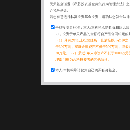
天天基金谨遵《私募投资基金募集行为管理办法》之
介私募基金。
若您有意进行私募投资基金投资，请确认您符合法律
合格投资者标准：本人/本机构承诺具备相应风
力，投资于单只产品的金额符合产品合同约定的
（1）具有2年以上投资经历，且满足以下条件之
于300万元，家庭金融资产不低于500万元，或
50万元。（2）最近1年末净资产不低于1000万
理部门视为合格投资者的其他情形。
本人/本机构承诺仅为自己购买私募基金。