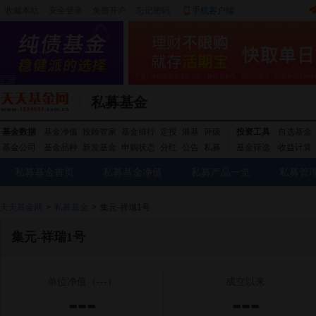
收藏本站
|
安全登录
|
免费开户
忘记密码
|
手机客户端
私募基金
基金数据
基金净值
投顾管家
基金排行
定投
港基
评级
投资工具
自选基金
基金公司
基金品种
新发基金
申购状态
分红
公告
私募
基金筛选
收益计算
私募基金首页
私募基金净值
私募产品一览
私募管
天天基金网
>
私募基金
>
集元-祥瑞1号
集元-祥瑞1号
单位净值
（---）
成立以来
---
---